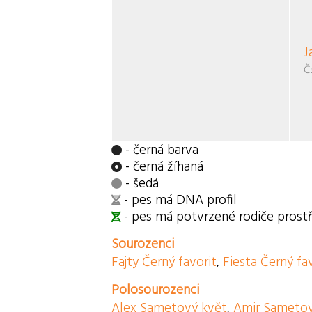
J
Č
- černá barva
- černá žíhaná
- šedá
- pes má DNA profil
- pes má potvrzené rodiče pros
Sourozenci
Fajty Černý favorit
,
Fiesta Černý fa
Polosourozenci
Alex Sametový květ
,
Amir Sametov