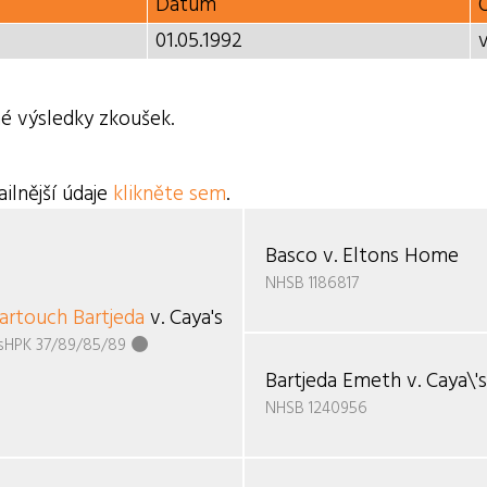
Datum
01.05.1992
é výsledky zkoušek.
ilnější údaje
klikněte sem
.
Basco v. Eltons Home
NHSB 1186817
artouch Bartjeda
v. Caya's Home
sHPK 37/89/85/89
Bartjeda Emeth v. Caya\
NHSB 1240956