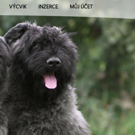
VÝCVIK
INZERCE
MŮJ ÚČET