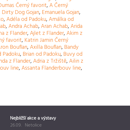
Dumas Černý favorit
,
A Černý
,
Dirty Dog Gojan
,
Emanuela Gojan
,
to
,
Adéla od Padoku
,
Amálka od
hab
,
Andra Achab
,
Aran Achab
,
Arida
na z Flander
,
Ajlet z Flander
,
Akim z
ný favorit
,
Katrin Jamin Černý
ron Bouflan
,
Axilla Bouflan
,
Bandy
d Padoku
,
Brian od Padoku
,
Buvy od
nda z Flander
,
Adria z Tržiště
,
Ailin z
ouv line
,
Assanta Flanderbouv line
,
Nejbližší akce a výstavy
26.09. Netolice