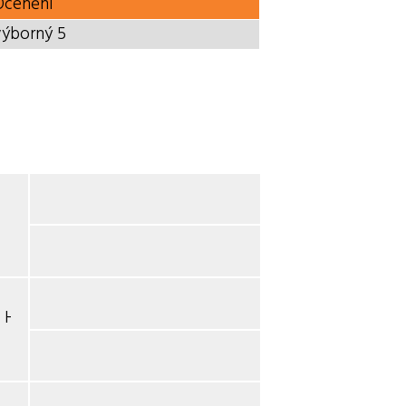
Ocenění
výborný 5
's Home