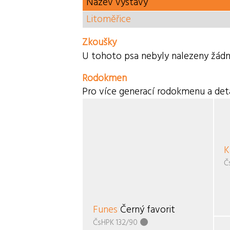
Název výstavy
Litoměřice
Zkoušky
U tohoto psa nebyly nalezeny žádn
Rodokmen
Pro více generací rodokmenu a deta
K
Č
Funes
Černý favorit
ČsHPK 132/90