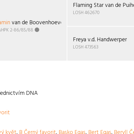
Flaming Star van de Pui
LOSH 462670
amin
van de Boovenhoeve
sHPK 2-86/85/88
Freya v.d. Handwerper
LOSH 473563
třednictvím DNA
vorit
ý květ
,
B Černý favorit
,
Basko Egas
,
Bert Egas
,
Beryll Č