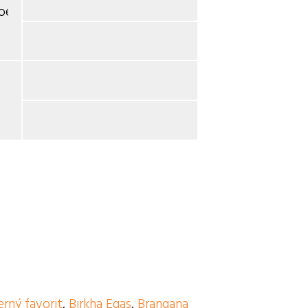
hoek
erný favorit
,
Birkha Egas
,
Brangana