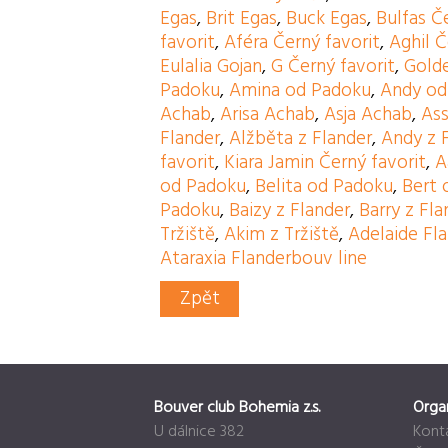
Egas
,
Brit Egas
,
Buck Egas
,
Bulfas Č
favorit
,
Aféra Černý favorit
,
Aghil Č
Eulalia Gojan
,
G Černý favorit
,
Golde
Padoku
,
Amina od Padoku
,
Andy od
Achab
,
Arisa Achab
,
Asja Achab
,
As
Flander
,
Alžběta z Flander
,
Andy z 
favorit
,
Kiara Jamin Černý favorit
,
A
od Padoku
,
Belita od Padoku
,
Bert 
Padoku
,
Baizy z Flander
,
Barry z Fla
Tržiště
,
Akim z Tržiště
,
Adelaide Fl
Ataraxia Flanderbouv line
Zpět
Bouver club Bohemia z.s.
Orga
U dálnice 382
Kont