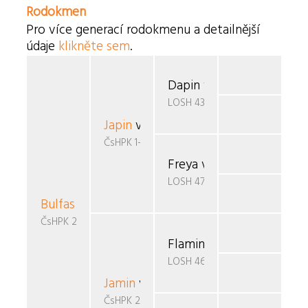
Rodokmen
Pro více generací rodokmenu a detailnější
údaje
klikněte sem
.
Dapin v.d Handwerper
LOSH 436013
Japin
van de Handwerper
ČsHPK 1-86/85/87
Freya v.d. Handwerper
LOSH 473563
Bulfas
Černý favorit
ČsHPK 26/87
Flaming Star van de Pui
LOSH 462670
Jamin
van de Boovenhoeve
ČsHPK 2-86/85/88