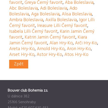
favorit
,
Greya Černý favorit
,
Aba Boleslavia
,
Abc Boleslavia
,
Adi Boleslavia
,
Ado
Boleslavia
,
Aga Boleslavia
,
Alisa Boleslavia
,
Ambra Boleslavia
,
Axilla Boleslavia
,
Igor Lilli
Černý favorit
,
Ireasure Lilli Černý favorit
,
Isabela Lilli Černý favorit
,
Karin Jamin Černý
favorit
,
Katrin Jamin Černý favorit
,
Kiara
Jamin Černý favorit
,
Alan Hry-Ko
,
Arči Hry-Ko
,
Areta Hry-Ko
,
Arnold Hry-Ko
,
Aron Hry-Ko
,
Arset Hry-Ko
,
Astor Hry-Ko
,
Atos Hry-Ko
Zpět
Bouver club Bohemia z.s.
U dálnice 382
25166 Senohraby
Mobil: +420 607 630 483