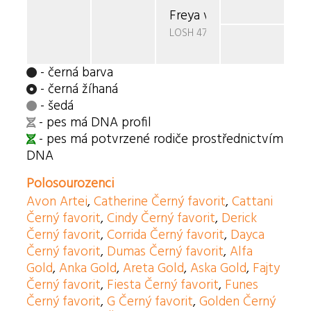
Freya v.d. Handwerper
LOSH 473563
- černá barva
- černá žíhaná
- šedá
- pes má DNA profil
- pes má potvrzené rodiče prostřednictvím
DNA
Polosourozenci
Avon Artei
,
Catherine Černý favorit
,
Cattani
Černý favorit
,
Cindy Černý favorit
,
Derick
Černý favorit
,
Corrida Černý favorit
,
Dayca
Černý favorit
,
Dumas Černý favorit
,
Alfa
Gold
,
Anka Gold
,
Areta Gold
,
Aska Gold
,
Fajty
Černý favorit
,
Fiesta Černý favorit
,
Funes
Černý favorit
,
G Černý favorit
,
Golden Černý