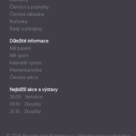
Členství a poplatky
Členská základna
Ročenka
Řády a předpisy
Důležité informace
MR pasení
MR sport
Kalendář výstav
Plemenná kniha
Členská sekce
Nejbližší akce a výstavy
26.09. Netolice
09.10. Zkoušky
25.10. Zkoušky
© 2026 Bouvier club Bohemia z.s. | Všechna práva vyhrazena