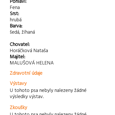
Pohlaví:
Fena
Srst:
hrubá
Barva:
šedá, žíhaná
Chovatel:
Horáčková Nataša
Majitel:
MALUŠOVÁ HELENA
Zdravotní údaje
Výstavy
U tohoto psa nebyly nalezeny žádné
výsledky výstav.
Zkoušky
U tohoto psa nebyly nalezeny žádné