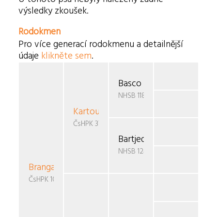
výsledky zkoušek.
Rodokmen
Pro více generací rodokmenu a detailnější
údaje
klikněte sem
.
Basco v. Eltons Home
NHSB 1186817
Kartouch Bartjeda
v. Caya's Home
ČsHPK 37/89/85/89
Bartjeda Emeth v. Caya\
NHSB 1240956
Brangana
Egas
ČsHPK 103/90