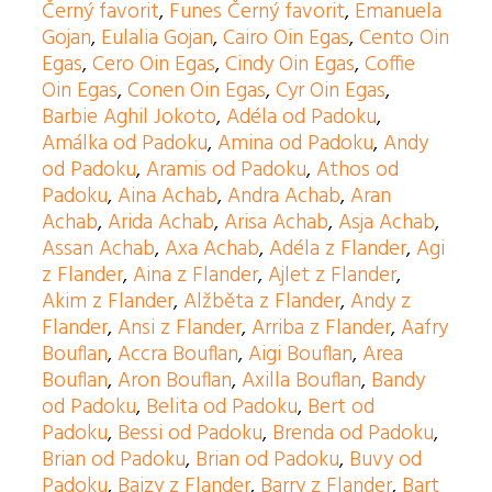
Černý favorit
,
Funes Černý favorit
,
Emanuela
Gojan
,
Eulalia Gojan
,
Cairo Oin Egas
,
Cento Oin
Egas
,
Cero Oin Egas
,
Cindy Oin Egas
,
Coffie
Oin Egas
,
Conen Oin Egas
,
Cyr Oin Egas
,
Barbie Aghil Jokoto
,
Adéla od Padoku
,
Amálka od Padoku
,
Amina od Padoku
,
Andy
od Padoku
,
Aramis od Padoku
,
Athos od
Padoku
,
Aina Achab
,
Andra Achab
,
Aran
Achab
,
Arida Achab
,
Arisa Achab
,
Asja Achab
,
Assan Achab
,
Axa Achab
,
Adéla z Flander
,
Agi
z Flander
,
Aina z Flander
,
Ajlet z Flander
,
Akim z Flander
,
Alžběta z Flander
,
Andy z
Flander
,
Ansi z Flander
,
Arriba z Flander
,
Aafry
Bouflan
,
Accra Bouflan
,
Aigi Bouflan
,
Area
Bouflan
,
Aron Bouflan
,
Axilla Bouflan
,
Bandy
od Padoku
,
Belita od Padoku
,
Bert od
Padoku
,
Bessi od Padoku
,
Brenda od Padoku
,
Brian od Padoku
,
Brian od Padoku
,
Buvy od
Padoku
,
Baizy z Flander
,
Barry z Flander
,
Bart