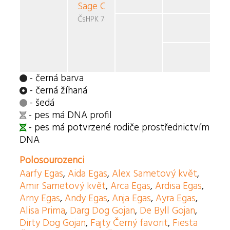
Sage Cera
Ursae Majoris
ČsHPK 7-88/87/90
- černá barva
- černá žíhaná
- šedá
- pes má DNA profil
- pes má potvrzené rodiče prostřednictvím
DNA
Polosourozenci
Aarfy Egas
,
Aida Egas
,
Alex Sametový květ
,
Amir Sametový květ
,
Arca Egas
,
Ardisa Egas
,
Arny Egas
,
Andy Egas
,
Anja Egas
,
Ayra Egas
,
Alisa Prima
,
Darg Dog Gojan
,
De Byll Gojan
,
Dirty Dog Gojan
,
Fajty Černý favorit
,
Fiesta