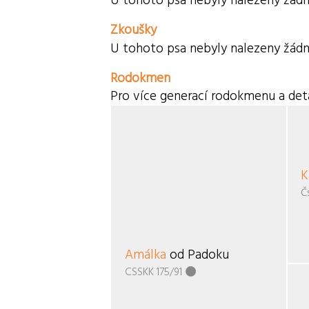
U tohoto psa nebyly nalezeny žádn
Zkoušky
U tohoto psa nebyly nalezeny žádn
Rodokmen
Pro více generací rodokmenu a deta
K
Č
Amálka
od Padoku
CSSKK 175/91