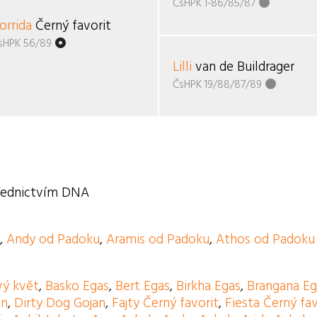
ČsHPK 1-86/85/87
orrida
Černý favorit
sHPK 56/89
Lilli
van de Buildrager
ČsHPK 19/88/87/89
třednictvím DNA
u
,
Andy od Padoku
,
Aramis od Padoku
,
Athos od Padoku
ý květ
,
Basko Egas
,
Bert Egas
,
Birkha Egas
,
Brangana Eg
an
,
Dirty Dog Gojan
,
Fajty Černý favorit
,
Fiesta Černý fav