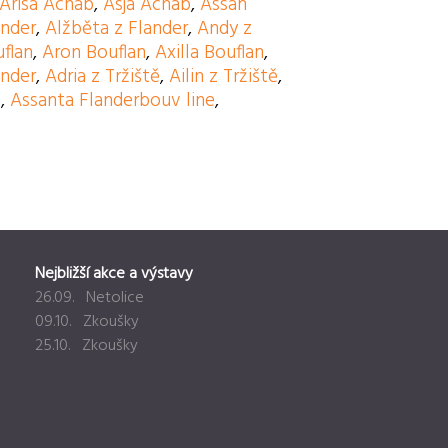
Arisa Achab
,
Asja Achab
,
Assan
ander
,
Alžběta z Flander
,
Andy z
flan
,
Aron Bouflan
,
Axilla Bouflan
,
ander
,
Adria z Tržiště
,
Ailin z Tržiště
,
e
,
Assanta Flanderbouv line
,
Nejbližší akce a výstavy
26.09. Netolice
09.10. Zkoušky
25.10. Zkoušky