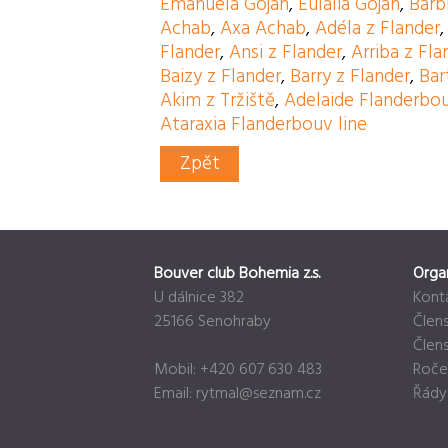
Emanuela Gojan
,
Eulalia Gojan
,
Barb
Achab
,
Axa Achab
,
Adéla z Flander
Flander
,
Ansi z Flander
,
Arriba z Fla
Baizy z Flander
,
Barry z Flander
,
Bar
Akim z Tržiště
,
Adelaide Flanderbou
Ataraxia Flanderbouv line
Zpět
Bouver club Bohemia z.s.
Orga
U dálnice 382
Kont
25166 Senohraby
Člens
Člen
Mobil: +420 607 630 483
Roče
Email:
rytmal@seznam.cz
Řády