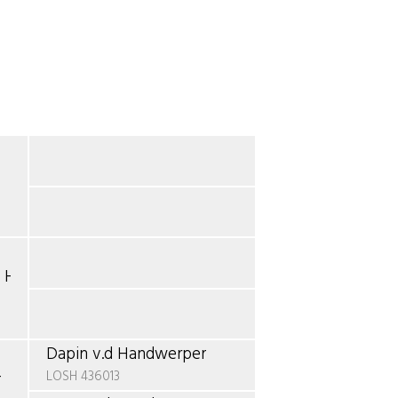
's Home
Dapin v.d Handwerper
LOSH 436013
r