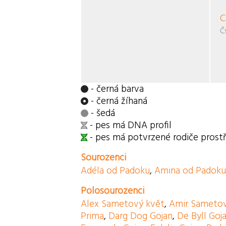
C
Č
- černá barva
- černá žíhaná
- šedá
- pes má DNA profil
- pes má potvrzené rodiče pros
Sourozenci
Adéla od Padoku
,
Amina od Padok
Polosourozenci
Alex Sametový květ
,
Amir Sametov
Prima
,
Darg Dog Gojan
,
De Byll Goj