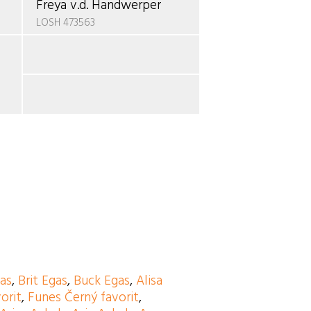
Freya v.d. Handwerper
LOSH 473563
as
,
Brit Egas
,
Buck Egas
,
Alisa
orit
,
Funes Černý favorit
,