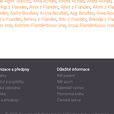
ie Aghil Jokoto
,
Aina Achab
,
Andra Achab
,
Arida Achab
,
,
Agi z Flander
,
Aina z Flander
,
Ajlet z Flander
,
Akim z Fl
nder
,
Aafry Bouflan
,
Accra Bouflan
,
Aigi Bouflan
,
Area Bou
t z Flander
,
Benny z Flander
,
Bibi z Flander
,
Brenda z Fl
v line
,
Arattes Flanderbouv line
,
Assai Flanderbouv lin
nizace a předpisy
Důležité informace
akty
MR pasení
tví a poplatky
MR sport
ská základna
Kalendář výstav
nka
Plemenná kniha
 a předpisy
Členská sekce