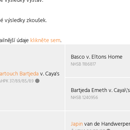
é výsledky výstav.
é výsledky zkoušek.
ilnější údaje
klikněte sem
.
Basco v. Eltons Home
NHSB 1186817
artouch Bartjeda
v. Caya's Home
sHPK 37/89/85/89
Bartjeda Emeth v. Caya\
NHSB 1240956
Japin
van de Handwerpe