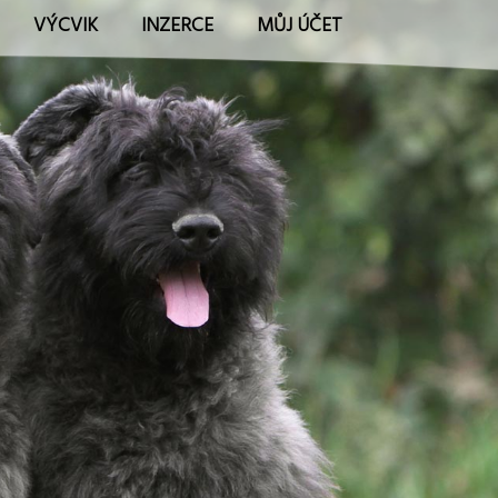
VÝCVIK
INZERCE
MŮJ ÚČET