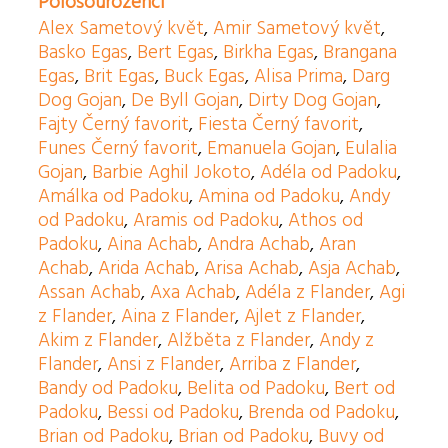
Polosourozenci
Alex Sametový květ
,
Amir Sametový květ
,
Basko Egas
,
Bert Egas
,
Birkha Egas
,
Brangana
Egas
,
Brit Egas
,
Buck Egas
,
Alisa Prima
,
Darg
Dog Gojan
,
De Byll Gojan
,
Dirty Dog Gojan
,
Fajty Černý favorit
,
Fiesta Černý favorit
,
Funes Černý favorit
,
Emanuela Gojan
,
Eulalia
Gojan
,
Barbie Aghil Jokoto
,
Adéla od Padoku
,
Amálka od Padoku
,
Amina od Padoku
,
Andy
od Padoku
,
Aramis od Padoku
,
Athos od
Padoku
,
Aina Achab
,
Andra Achab
,
Aran
Achab
,
Arida Achab
,
Arisa Achab
,
Asja Achab
,
Assan Achab
,
Axa Achab
,
Adéla z Flander
,
Agi
z Flander
,
Aina z Flander
,
Ajlet z Flander
,
Akim z Flander
,
Alžběta z Flander
,
Andy z
Flander
,
Ansi z Flander
,
Arriba z Flander
,
Bandy od Padoku
,
Belita od Padoku
,
Bert od
Padoku
,
Bessi od Padoku
,
Brenda od Padoku
,
Brian od Padoku
,
Brian od Padoku
,
Buvy od