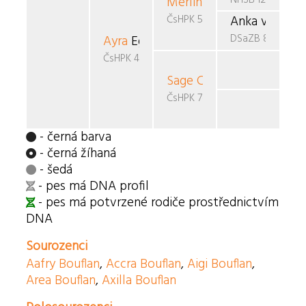
Merlin
v.d. Teufelsbrück
ČsHPK 5-87/86/88
Anka vom Sc
DSaZB 812220
Ayra
Egas
ČsHPK 48/89
Sage Cera
Ursae Majoris
ČsHPK 7-88/87/90
- černá barva
- černá žíhaná
- šedá
- pes má DNA profil
- pes má potvrzené rodiče prostřednictvím
DNA
Sourozenci
Aafry Bouflan
,
Accra Bouflan
,
Aigi Bouflan
,
Area Bouflan
,
Axilla Bouflan