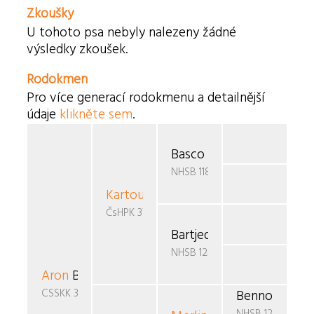
Zkoušky
U tohoto psa nebyly nalezeny žádné
výsledky zkoušek.
Rodokmen
Pro více generací rodokmenu a detailnější
údaje
klikněte sem
.
Basco v. Eltons Home
NHSB 1186817
Kartouch Bartjeda
v. Caya's Home
ČsHPK 37/89/85/89
Bartjeda Emeth v. Caya\
NHSB 1240956
Aron
Bouflan
CSSKK 365/93
Benno v.d. J
NHSB 1290793