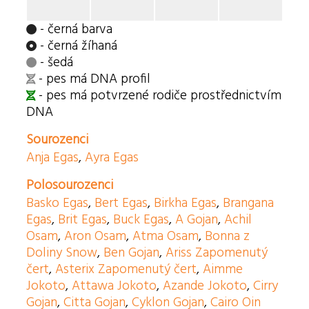
- černá barva
- černá žíhaná
- šedá
- pes má DNA profil
- pes má potvrzené rodiče prostřednictvím
DNA
Sourozenci
Anja Egas
,
Ayra Egas
Polosourozenci
Basko Egas
,
Bert Egas
,
Birkha Egas
,
Brangana
Egas
,
Brit Egas
,
Buck Egas
,
A Gojan
,
Achil
Osam
,
Aron Osam
,
Atma Osam
,
Bonna z
Doliny Snow
,
Ben Gojan
,
Ariss Zapomenutý
čert
,
Asterix Zapomenutý čert
,
Aimme
Jokoto
,
Attawa Jokoto
,
Azande Jokoto
,
Cirry
Gojan
,
Citta Gojan
,
Cyklon Gojan
,
Cairo Oin