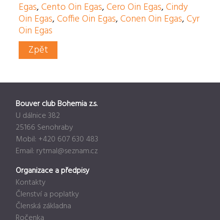
Egas
,
Cento Oin Egas
,
Cero Oin Egas
,
Cindy
Oin Egas
,
Coffie Oin Egas
,
Conen Oin Egas
,
Cyr
Oin Egas
Zpět
Bouver club Bohemia z.s.
U dálnice 382
25166 Senohraby
Mobil: +420 607 630 483
Email:
rytmal@seznam.cz
Organizace a předpisy
Kontakty
Členství a poplatky
Členská základna
Ročenka