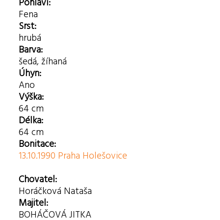
Pohlaví:
Fena
Srst:
hrubá
Barva:
šedá, žíhaná
Úhyn:
Ano
Výška:
64 cm
Délka:
64 cm
Bonitace:
13.10.1990 Praha Holešovice
Chovatel:
Horáčková Nataša
Majitel:
BOHÁČOVÁ JITKA