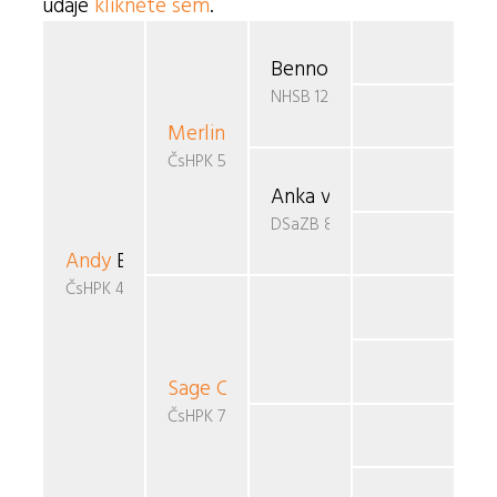
údaje
klikněte sem
.
Benno v.d. Jarosthoeve
NHSB 1290793
Merlin
v.d. Teufelsbrücken
ČsHPK 5-87/86/88
Anka vom Schönratherh
DSaZB 812220
Andy
Egas
ČsHPK 46/89
Sage Cera
Ursae Majoris
ČsHPK 7-88/87/90