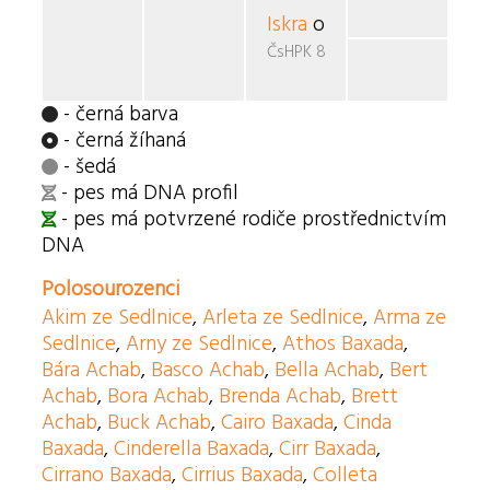
Iskra
od Bachusa
ČsHPK 8-82/87/89
- černá barva
- černá žíhaná
- šedá
- pes má DNA profil
- pes má potvrzené rodiče prostřednictvím
DNA
Polosourozenci
Akim ze Sedlnice
,
Arleta ze Sedlnice
,
Arma ze
Sedlnice
,
Arny ze Sedlnice
,
Athos Baxada
,
Bára Achab
,
Basco Achab
,
Bella Achab
,
Bert
Achab
,
Bora Achab
,
Brenda Achab
,
Brett
Achab
,
Buck Achab
,
Cairo Baxada
,
Cinda
Baxada
,
Cinderella Baxada
,
Cirr Baxada
,
Cirrano Baxada
,
Cirrius Baxada
,
Colleta