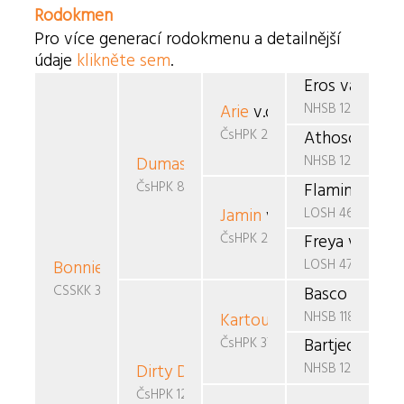
Rodokmen
Pro více generací rodokmenu a detailnější
údaje
klikněte sem
.
Eros van Boh
NHSB 1290690
Arie
v.d. Ramselaar
ČsHPK 20/88/88/89
Athosca v.d.
NHSB 1227295
Dumas
Černý favorit
ČsHPK 83/89
Flaming Star
LOSH 462670
Jamin
van de Boovenho
ČsHPK 2-86/85/88
Freya v.d. H
LOSH 473563
Bonnie
Baxada
CSSKK 343/93
Basco v. Elt
NHSB 1186817
Kartouch Bartjeda
v. Cay
ČsHPK 37/89/85/89
Bartjeda Eme
NHSB 1240956
Dirty Dog
Gojan
ČsHPK 129/90