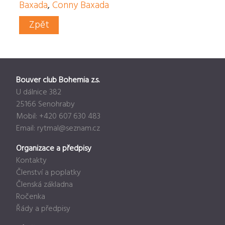
Baxada
,
Conny Baxada
Zpět
Bouver club Bohemia z.s.
U dálnice 382
25166 Senohraby
Mobil: +420 607 630 483
Email:
rytmal@seznam.cz
Organizace a předpisy
Kontakty
Členství a poplatky
Členská základna
Ročenka
Řády a předpisy