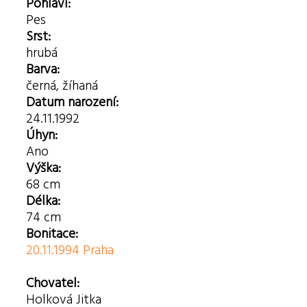
Pohlaví:
Pes
Srst:
hrubá
Barva:
černá, žíhaná
Datum narození:
24.11.1992
Úhyn:
Ano
Výška:
68 cm
Délka:
74 cm
Bonitace:
20.11.1994 Praha
Chovatel:
Holková Jitka