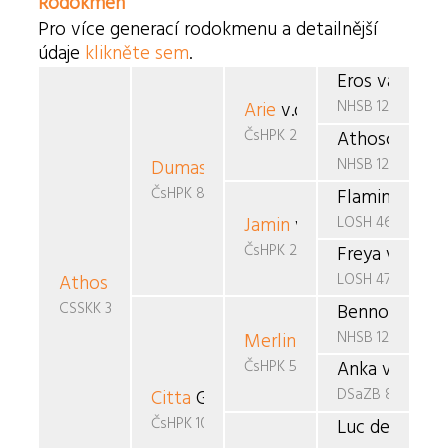
Rodokmen
Pro více generací rodokmenu a detailnější
údaje
klikněte sem
.
Eros van Boh
NHSB 1290690
Arie
v.d. Ramselaar
ČsHPK 20/88/88/89
Athosca v.d.
NHSB 1227295
Dumas
Černý favorit
ČsHPK 83/89
Flaming Star
LOSH 462670
Jamin
van de Boovenho
ČsHPK 2-86/85/88
Freya v.d. H
LOSH 473563
Athos
Baxada
CSSKK 312/92
Benno v.d. J
NHSB 1290793
Merlin
v.d. Teufelsbrück
ČsHPK 5-87/86/88
Anka vom Sc
DSaZB 812220
Citta
Gojan
ČsHPK 109/90
Luc de la Ch