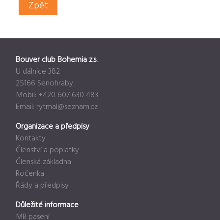
Zpět
Bouver club Bohemia z.s.
U dálnice 382
25166 Senohraby
Mobil: +420 607 630 483
Email:
rytmal@seznam.cz
Organizace a předpisy
Kontakty
Členství a poplatky
Členská základna
Ročenka
Řády a předpisy
Důležité informace
MR pasení