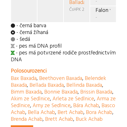
-
Ballada
Don i Dona
ČsHPK 28/89/88/90
Falon vom Ov
-
- černá barva
- černá žíhaná
- šedá
- pes má DNA profil
- pes má potvrzené rodiče prostřednictvím
DNA
Polosourozenci
Bax Baxada
,
Beethoven Baxada
,
Belendek
Baxada
,
Bellada Baxada
,
Bellinda Baxada
,
Bimm Baxada
,
Bonnie Baxada
,
Brissin Baxada
,
Akim ze Sedlnice
,
Arleta ze Sedlnice
,
Arma ze
Sedlnice
,
Arny ze Sedlnice
,
Bára Achab
,
Basco
Achab
,
Bella Achab
,
Bert Achab
,
Bora Achab
,
Brenda Achab
,
Brett Achab
,
Buck Achab