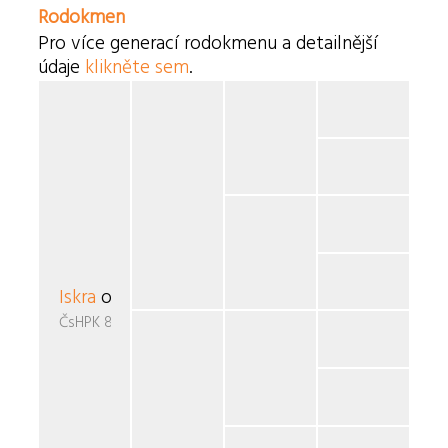
Rodokmen
Pro více generací rodokmenu a detailnější
údaje
klikněte sem
.
Iskra
od Bachusa
ČsHPK 8-82/87/89