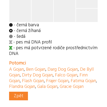
- černá barva
- černá žíhaná
- šedá
- pes má DNA profil
- pes má potvrzené rodiče prostřednictvím
DNA
Potomci
A Gojan
,
Ben Gojan
,
Darg Dog Gojan
,
De Byll
Gojan
,
Dirty Dog Gojan
,
Falco Gojan
,
Finn
Gojan
,
Flash Gojan
,
Frajer Gojan
,
Fatima Gojan
,
Flandra Gojan
,
Gala Gojan
,
Gracie Gojan
Zpět