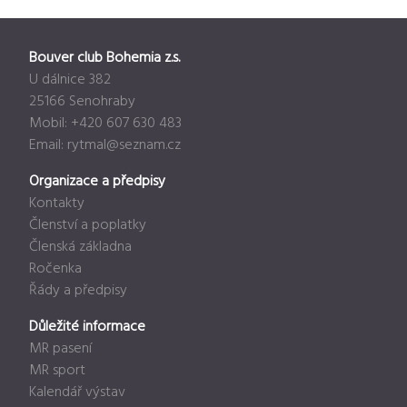
Bouver club Bohemia z.s.
U dálnice 382
25166 Senohraby
Mobil: +420 607 630 483
Email:
rytmal@seznam.cz
Organizace a předpisy
Kontakty
Členství a poplatky
Členská základna
Ročenka
Řády a předpisy
Důležité informace
MR pasení
MR sport
Kalendář výstav