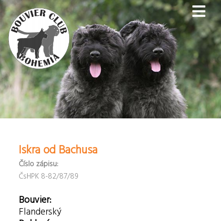
Iskra od Bachusa
Číslo zápisu:
ČsHPK 8-82/87/89
Bouvier:
Flanderský