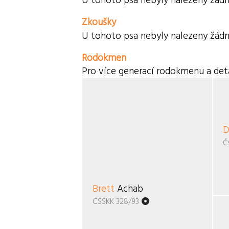
U tohoto psa nebyly nalezeny žádn
Zkoušky
U tohoto psa nebyly nalezeny žádn
Rodokmen
Pro více generací rodokmenu a deta
D
Č
Brett
Achab
CSSKK 328/93