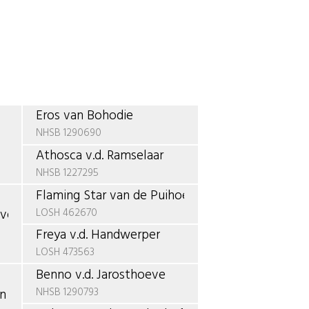
Eros van Bohodie
NHSB 1290690
Athosca v.d. Ramselaar
NHSB 1227295
Flaming Star van de Puihoek
LOSH 462670
eve
Freya v.d. Handwerper
LOSH 473563
Benno v.d. Jarosthoeve
NHSB 1290793
en