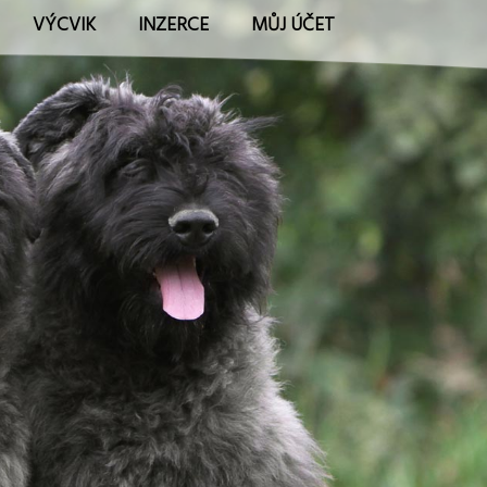
VÝCVIK
INZERCE
MŮJ ÚČET