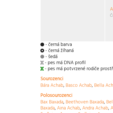
A
Č
- černá barva
- černá žíhaná
- šedá
- pes má DNA profil
- pes má potvrzené rodiče pros
Sourozenci
Bára Achab
,
Basco Achab
,
Bella Ac
Polosourozenci
Bax Baxada
,
Beethoven Baxada
,
Be
Baxada
,
Aina Achab
,
Andra Achab
,
A