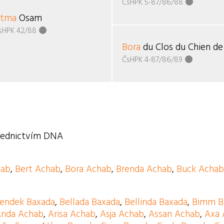
ČsHPK 5-87/86/88
tma
Osam
sHPK 42/88
Bora
du Clos du Chien de
ČsHPK 4-87/86/89
třednictvím DNA
hab
,
Bert Achab
,
Bora Achab
,
Brenda Achab
,
Buck Acha
lendek Baxada
,
Bellada Baxada
,
Bellinda Baxada
,
Bimm B
rida Achab
,
Arisa Achab
,
Asja Achab
,
Assan Achab
,
Axa 