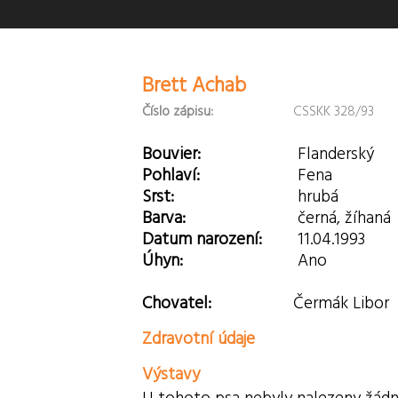
Brett Achab
Číslo zápisu:
CSSKK 328/93
Bouvier:
Flanderský
Pohlaví:
Fena
Srst:
hrubá
Barva:
černá, žíhaná
Datum narození:
11.04.1993
Úhyn:
Ano
Chovatel:
Čermák Libor
Zdravotní údaje
Výstavy