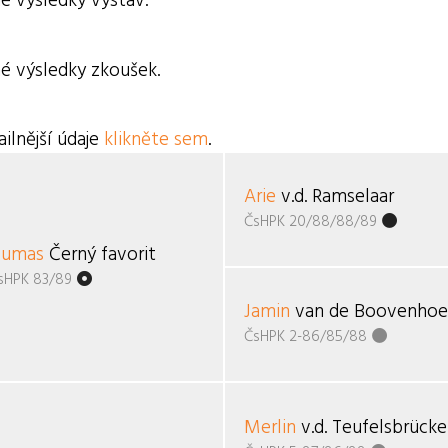
é výsledky výstav.
é výsledky zkoušek.
ilnější údaje
klikněte sem
.
Arie
v.d. Ramselaar
ČsHPK 20/88/88/89
umas
Černý favorit
sHPK 83/89
Jamin
van de Boovenho
ČsHPK 2-86/85/88
Merlin
v.d. Teufelsbrück