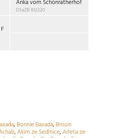
Anka vom Schönratherhof
DSaZB 812220
 Feu
b
axada
,
Bonnie Baxada
,
Brissin
Achab
,
Akim ze Sedlnice
,
Arleta ze