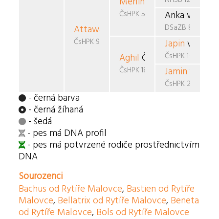
Merlin
v.d. Teufelsbrück
ČsHPK 5-87/86/88
Anka vom Sc
DSaZB 812220
Attawa
Jokoto
ČsHPK 95/89/91
Japin
van de 
ČsHPK 1-86/85/8
Aghil
Černý favorit
ČsHPK 18/87/90
Jamin
van de
ČsHPK 2-86/85/
- černá barva
- černá žíhaná
- šedá
- pes má DNA profil
- pes má potvrzené rodiče prostřednictvím
DNA
Sourozenci
Bachus od Rytíře Malovce
,
Bastien od Rytíře
Malovce
,
Bellatrix od Rytíře Malovce
,
Beneta
od Rytíře Malovce
,
Bols od Rytíře Malovce