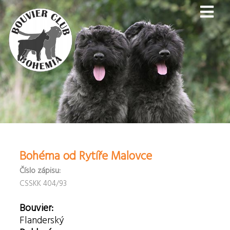
Bohéma od Rytíře Malovce
Číslo zápisu:
CSSKK 404/93
Bouvier:
Flanderský