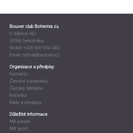
Bouver club Bohemia z.s.
U dálnice 382
25166 Senohraby
Mobil: +420 607 630 483
Email:
rytmal@seznam.cz
Organizace a předpisy
Kontakty
Členství a poplatky
Členská základna
Ročenka
Řády a předpisy
Důležité informace
MR pasení
MR sport