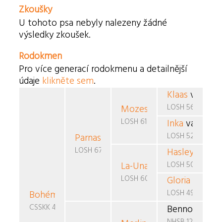
Zkoušky
U tohoto psa nebyly nalezeny žádné
výsledky zkoušek.
Rodokmen
Pro více generací rodokmenu a detailnější
údaje
klikněte sem
.
Klaas
van de B
LOSH 562984
Mozes
van de Buildrager
LOSH 616937
Inka
van de Bu
LOSH 520489
Parnas
van de Buildrager
LOSH 672499
Hasley
de la 
LOSH 506411
La-Una
van de Buildrager
LOSH 600627
Gloria
van de 
LOSH 490769
Bohéma
od Rytíře Malovce
CSSKK 404/93
Benno v.d. J
NHSB 1290793