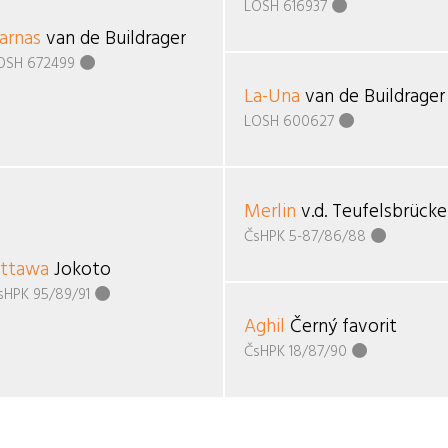
LOSH 616937
arnas
van de Buildrager
OSH 672499
La-Una
van de Buildrager
LOSH 600627
Merlin
v.d. Teufelsbrück
ČsHPK 5-87/86/88
ttawa
Jokoto
sHPK 95/89/91
Aghil
Černý favorit
ČsHPK 18/87/90