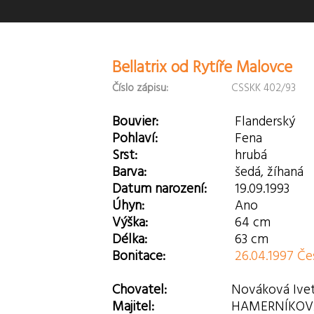
Bellatrix od Rytíře Malovce
Číslo zápisu:
CSSKK 402/93
Bouvier:
Flanderský
Pohlaví:
Fena
Srst:
hrubá
Barva:
šedá, žíhaná
Datum narození:
19.09.1993
Úhyn:
Ano
Výška:
64 cm
Délka:
63 cm
Bonitace:
26.04.1997 Če
Chovatel:
Nováková Ive
Majitel:
HAMERNÍKOV