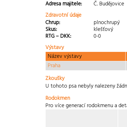
Adresa majitele:
Č. Budějovice
Zdravotní údaje
Chrup:
plnochrupý
Skus:
klešťový
RTG – DKK:
0-0
Výstavy
Název výstavy
Praha
Zkoušky
U tohoto psa nebyly nalezeny žádn
Rodokmen
Pro více generací rodokmenu a deta