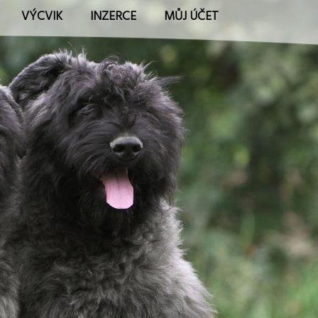
VÝCVIK
INZERCE
MŮJ ÚČET