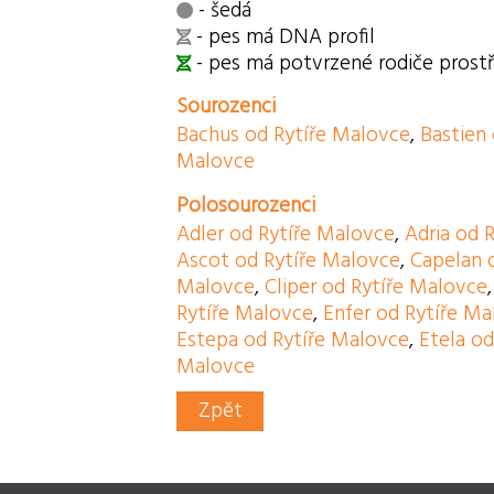
- šedá
- pes má DNA profil
- pes má potvrzené rodiče pros
Sourozenci
Bachus od Rytíře Malovce
,
Bastien
Malovce
Polosourozenci
Adler od Rytíře Malovce
,
Adria od 
Ascot od Rytíře Malovce
,
Capelan 
Malovce
,
Cliper od Rytíře Malovce
Rytíře Malovce
,
Enfer od Rytíře M
Estepa od Rytíře Malovce
,
Etela o
Malovce
Zpět