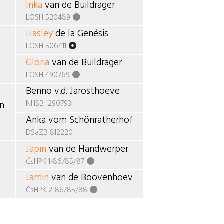
Inka
van de Buildrager
LOSH 520489
Hasley
de la Genésis
LOSH 506411
Gloria
van de Buildrager
LOSH 490769
Benno v.d. Jarosthoeve
NHSB 1290793
en
Anka vom Schönratherhof
DSaZB 812220
Japin
van de Handwerper
ČsHPK 1-86/85/87
Jamin
van de Boovenhoeve
ČsHPK 2-86/85/88