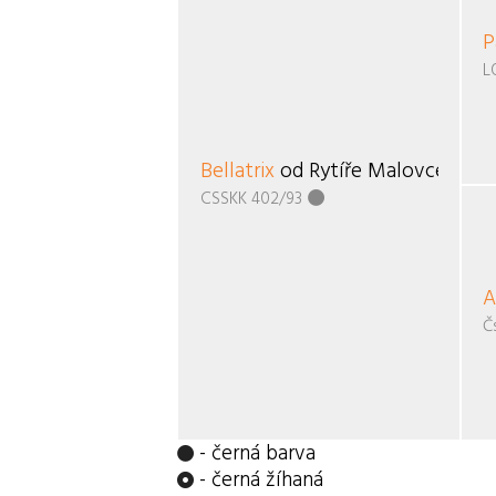
P
L
Bellatrix
od Rytíře Malovce
CSSKK 402/93
A
Č
- černá barva
- černá žíhaná