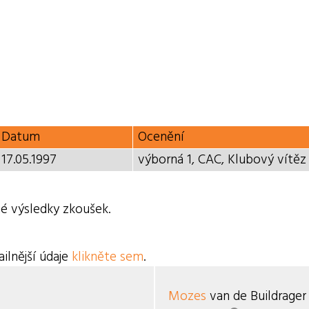
Datum
Ocenění
17.05.1997
výborná 1, CAC, Klubový vítěz
é výsledky zkoušek.
ilnější údaje
klikněte sem
.
Mozes
van de Buildrager