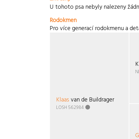
U tohoto psa nebyly nalezeny žádn
Rodokmen
Pro více generací rodokmenu a deta
K
N
Klaas
van de Buildrager
LOSH 562984
G