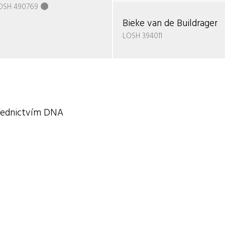
OSH 490769
Bieke van de Buildrager
LOSH 394011
třednictvím DNA