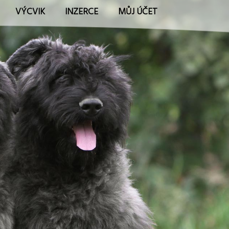
VÝCVIK
INZERCE
MŮJ ÚČET