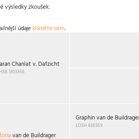
é výsledky zkoušek.
ilnější údaje
klikněte sem
.
aran Chanlat v. Dafzicht
HSB 1303358
Graphin van de Buildrage
LOSH 436959
loria
van de Buildrager