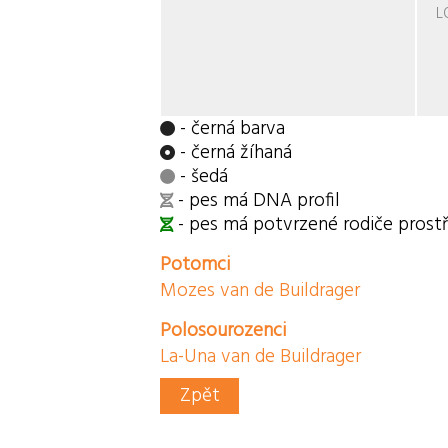
L
- černá barva
- černá žíhaná
- šedá
- pes má DNA profil
- pes má potvrzené rodiče pros
Potomci
Mozes van de Buildrager
Polosourozenci
La-Una van de Buildrager
Zpět