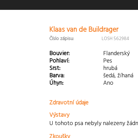
Klaas van de Buildrager
Číslo zápisu:
LOSH 562984
Bouvier:
Flanderský
Pohlaví:
Pes
Srst:
hrubá
Barva:
šedá, žíhaná
Úhyn:
Ano
Zdravotní údaje
Výstavy
U tohoto psa nebyly nalezeny žádn
Zkoušky