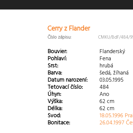
Cerry z Flander
Číslo zápisu:
CMKU/BdF/484/9
Bouvier:
Flanderský
Pohlaví:
Fena
Srst:
hrubá
Barva:
šedá, žíhaná
Datum narození:
03.05.1995
Tetovací číslo:
484
Úhyn:
Ano
Výška:
62 cm
Délka:
62 cm
Svod:
18.05.1996 Pr
Bonitace:
26.04.1997 Če