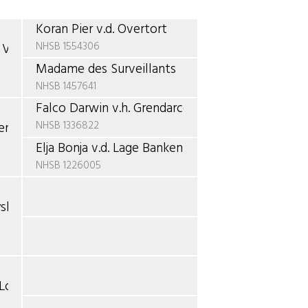
Koran Pier v.d. Overtort
NHSB 1554306
 Vallei
Madame des Surveillants
NHSB 1457641
Falco Darwin v.h. Grendarcohof
NHSB 1336822
en
Elja Bonja v.d. Lage Banken
NHSB 1226005
yske Loan
 Loan