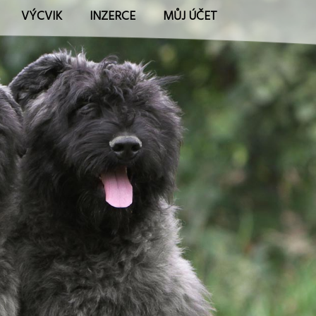
VÝCVIK
INZERCE
MŮJ ÚČET