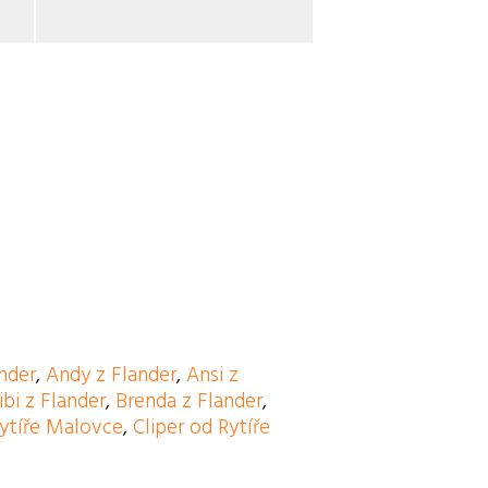
nder
,
Andy z Flander
,
Ansi z
ibi z Flander
,
Brenda z Flander
,
ytíře Malovce
,
Cliper od Rytíře