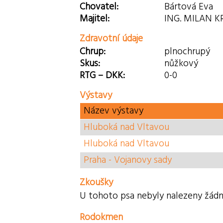
Chovatel:
Bártová Eva
Majitel:
ING. MILAN K
Zdravotní údaje
Chrup:
plnochrupý
Skus:
nůžkový
RTG – DKK:
0-0
Výstavy
Název výstavy
Hluboká nad Vltavou
Hluboká nad Vltavou
Praha - Vojanovy sady
Zkoušky
U tohoto psa nebyly nalezeny žádn
Rodokmen