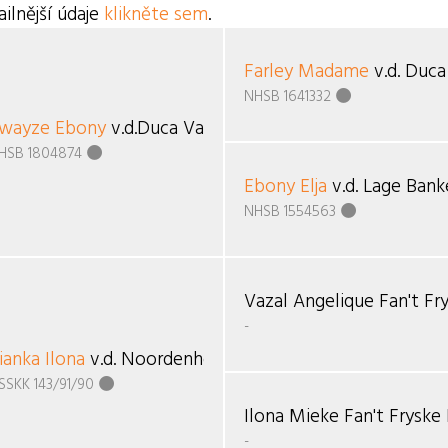
ilnější údaje
klikněte sem
.
Farley Madame
v.d. Duca
NHSB 1641332
wayze Ebony
v.d.Duca Vallei
HSB 1804874
Ebony Elja
v.d. Lage Bank
NHSB 1554563
Vazal Angelique Fan't Fr
-
ianka Ilona
v.d. Noordenhoek
SSKK 143/91/90
Ilona Mieke Fan't Fryske
-