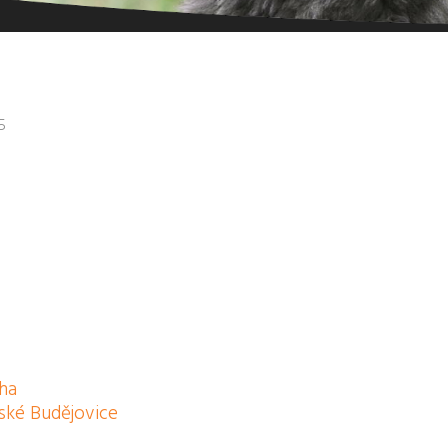
5
aha
ské Budějovice