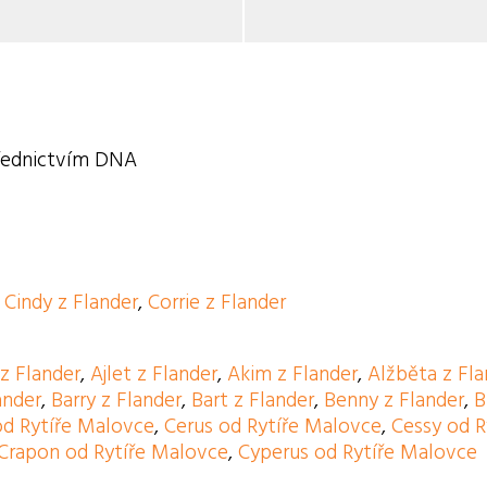
třednictvím DNA
,
Cindy z Flander
,
Corrie z Flander
 z Flander
,
Ajlet z Flander
,
Akim z Flander
,
Alžběta z Fla
ander
,
Barry z Flander
,
Bart z Flander
,
Benny z Flander
,
B
 od Rytíře Malovce
,
Cerus od Rytíře Malovce
,
Cessy od R
Crapon od Rytíře Malovce
,
Cyperus od Rytíře Malovce