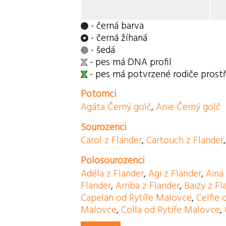
- černá barva
- černá žíhaná
- šedá
- pes má DNA profil
- pes má potvrzené rodiče pros
Potomci
Agáta Černý golč
,
Anie Černý golč
Sourozenci
Carol z Flander
,
Cartouch z Flander
Polosourozenci
Adéla z Flander
,
Agi z Flander
,
Aina
Flander
,
Arriba z Flander
,
Baizy z Fl
Capelan od Rytíře Malovce
,
Celfie
Malovce
,
Colla od Rytíře Malovce
,