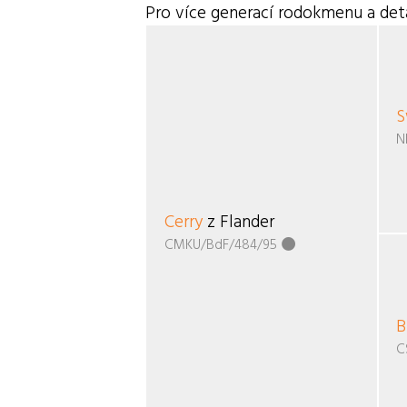
Pro více generací rodokmenu a deta
S
N
Cerry
z Flander
CMKU/BdF/484/95
B
C