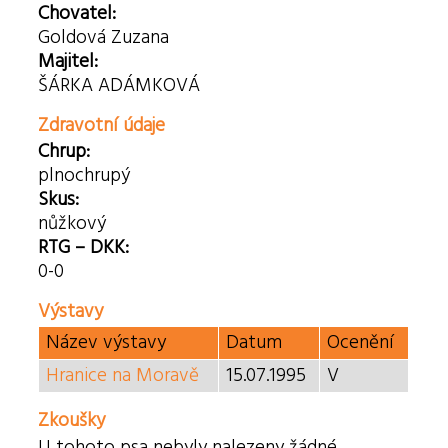
Chovatel:
Goldová Zuzana
Majitel:
ŠÁRKA ADÁMKOVÁ
Zdravotní údaje
Chrup:
plnochrupý
Skus:
nůžkový
RTG – DKK:
0-0
Výstavy
Název výstavy
Datum
Ocenění
Hranice na Moravě
15.07.1995
V
Zkoušky
U tohoto psa nebyly nalezeny žádné