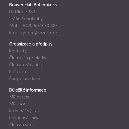
Bouver club Bohemia z.s.
U dálnice 382
25166 Senohraby
Mobil: +420 607 630 483
Email:
rytmal@seznam.cz
Organizace a předpisy
Kontakty
Členství a poplatky
Členská základna
Ročenka
Řády a předpisy
Důležité informace
MR pasení
MR sport
Kalendář výstav
Plemenná kniha
Členská sekce