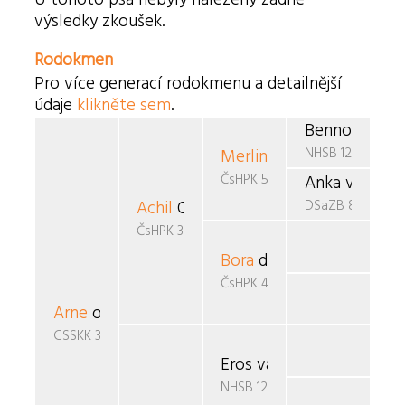
výsledky zkoušek.
Rodokmen
Pro více generací rodokmenu a detailnější
údaje
klikněte sem
.
Benno v.d. J
NHSB 1290793
Merlin
v.d. Teufelsbrück
ČsHPK 5-87/86/88
Anka vom Sc
DSaZB 812220
Achil
Osam
ČsHPK 38/89/91
Bora
du Clos du Chien de
ČsHPK 4-87/86/89
Arne
od Demlů
CSSKK 308/92
Eros van Bohodie
NHSB 1290690