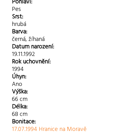
Pohlaví:
Pes
Srst:
hrubá
Barva:
černá, žíhaná
Datum narození:
19.11.1992
Rok uchovnění:
1994
Úhyn:
Ano
Výška:
66 cm
Délka:
68 cm
Bonitace:
17.07.1994 Hranice na Moravě