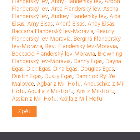
Flanderský lev
,
Andy Flanderský lev
,
Arbon
Flanderský lev
,
Area Flanderský lev
,
Ascha
Flanderský lev
,
Audrey Flanderský lev
,
Aida
Elsas
,
Amy Elsas
,
André Elsas
,
Andy Elsas
,
Baccarra Flanderský lev-Moravia
,
Beauty
Flanderský lev-Moravia
,
Bergina Flanderský
lev-Moravia
,
Best Flanderský lev-Moravia
,
Boccacio Flanderský lev-Moravia
,
Browning
Flanderský lev-Moravia
,
Danny Egas
,
Dayna
Egas
,
Dick Egas
,
Dina Egas
,
Douglas Egas
,
Dustin Egas
,
Dusty Egas
,
Damir od Rytíře
Malovce
,
Agbar z Mil-Hofu
,
Anduschka z Mil-
Hofu
,
Aquilla z Mil-Hofu
,
Aris z Mil-Hofu
,
Assian z Mil-Hofu
,
Axilla z Mil-Hofu
Zpět