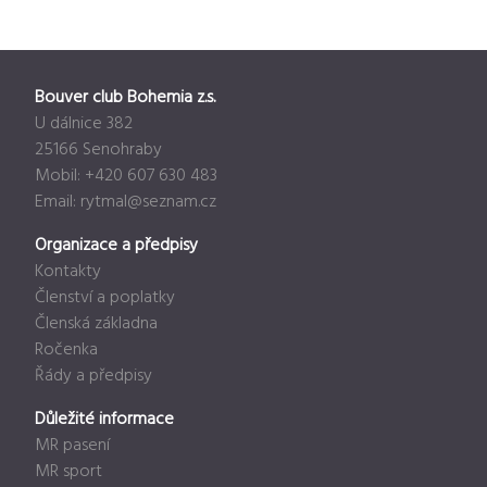
Bouver club Bohemia z.s.
U dálnice 382
25166 Senohraby
Mobil: +420 607 630 483
Email:
rytmal@seznam.cz
Organizace a předpisy
Kontakty
Členství a poplatky
Členská základna
Ročenka
Řády a předpisy
Důležité informace
MR pasení
MR sport