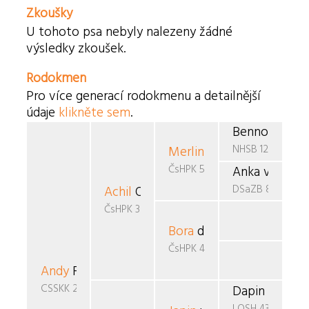
Zkoušky
U tohoto psa nebyly nalezeny žádné
výsledky zkoušek.
Rodokmen
Pro více generací rodokmenu a detailnější
údaje
klikněte sem
.
Benno v.d. J
NHSB 1290793
Merlin
v.d. Teufelsbrück
ČsHPK 5-87/86/88
Anka vom Sc
DSaZB 812220
Achil
Osam
ČsHPK 38/89/91
Bora
du Clos du Chien de
ČsHPK 4-87/86/89
Andy
Flanderský lev
CSSKK 260/92
Dapin v.d Ha
LOSH 436013