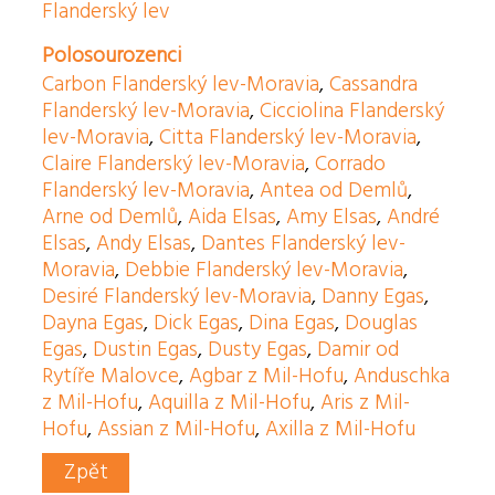
Flanderský lev
Polosourozenci
Carbon Flanderský lev-Moravia
,
Cassandra
Flanderský lev-Moravia
,
Cicciolina Flanderský
lev-Moravia
,
Citta Flanderský lev-Moravia
,
Claire Flanderský lev-Moravia
,
Corrado
Flanderský lev-Moravia
,
Antea od Demlů
,
Arne od Demlů
,
Aida Elsas
,
Amy Elsas
,
André
Elsas
,
Andy Elsas
,
Dantes Flanderský lev-
Moravia
,
Debbie Flanderský lev-Moravia
,
Desiré Flanderský lev-Moravia
,
Danny Egas
,
Dayna Egas
,
Dick Egas
,
Dina Egas
,
Douglas
Egas
,
Dustin Egas
,
Dusty Egas
,
Damir od
Rytíře Malovce
,
Agbar z Mil-Hofu
,
Anduschka
z Mil-Hofu
,
Aquilla z Mil-Hofu
,
Aris z Mil-
Hofu
,
Assian z Mil-Hofu
,
Axilla z Mil-Hofu
Zpět