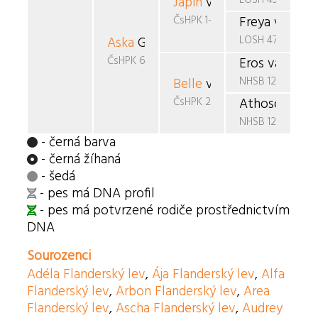
Japin
van de Handwerpe
ČsHPK 1-86/85/87
Freya v.d. H
LOSH 473563
Aska
Gold
ČsHPK 68/89
Eros van Boh
NHSB 1290690
Belle
v.d. Ramselaar
ČsHPK 21/88
Athosca v.d.
NHSB 1227295
- černá barva
- černá žíhaná
- šedá
- pes má DNA profil
- pes má potvrzené rodiče prostřednictvím
DNA
Sourozenci
Adéla Flanderský lev
,
Ája Flanderský lev
,
Alfa
Flanderský lev
,
Arbon Flanderský lev
,
Area
Flanderský lev
,
Ascha Flanderský lev
,
Audrey