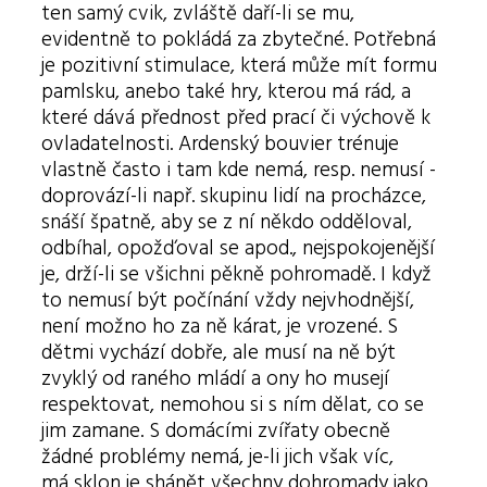
ten samý cvik, zvláště daří-li se mu,
evidentně to pokládá za zbytečné. Potřebná
je pozitivní stimulace, která může mít formu
pamlsku, anebo také hry, kterou má rád, a
které dává přednost před prací či výchově k
ovladatelnosti. Ardenský bouvier trénuje
vlastně často i tam kde nemá, resp. nemusí -
doprovází-li např. skupinu lidí na procházce,
snáší špatně, aby se z ní někdo odděloval,
odbíhal, opožďoval se apod., nejspokojenější
je, drží-li se všichni pěkně pohromadě. I když
to nemusí být počínání vždy nejvhodnější,
není možno ho za ně kárat, je vrozené. S
dětmi vychází dobře, ale musí na ně být
zvyklý od raného mládí a ony ho musejí
respektovat, nemohou si s ním dělat, co se
jim zamane. S domácími zvířaty obecně
žádné problémy nemá, je-li jich však víc,
má sklon je shánět všechny dohromady jako