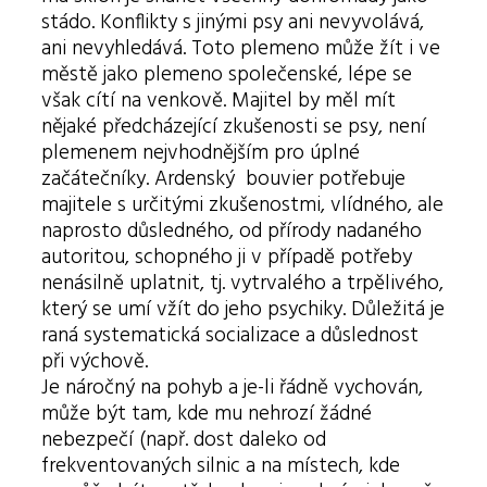
stádo. Konflikty s jinými psy ani nevyvolává,
ani nevyhledává. Toto plemeno může žít i ve
městě jako plemeno společenské, lépe se
však cítí na venkově. Majitel by měl mít
nějaké předcházející zkušenosti se psy, není
plemenem nejvhodnějším pro úplné
začátečníky. Ardenský bouvier potřebuje
majitele s určitými zkušenostmi, vlídného, ale
naprosto důsledného, od přírody nadaného
autoritou, schopného ji v případě potřeby
nenásilně uplatnit, tj. vytrvalého a trpělivého,
který se umí vžít do jeho psychiky. Důležitá je
raná systematická socializace a důslednost
při výchově.
Je náročný na pohyb a je-li řádně vychován,
může být tam, kde mu nehrozí žádné
nebezpečí (např. dost daleko od
frekventovaných silnic a na místech, kde