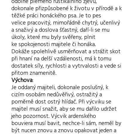
odolné plemeno rustikálního zjevu,
dokonale přizpůsobené k životu v přírodě a k
těžké práci honáckého psa. Je to pes
velice pracovitý, mimořádně chytrý, učenlivý
a snaživý a doslova šťastný, daří-li se mu
úkoly, které mu byly svěřeny, plnit
ke spokojenosti majitele či honáka.
Dokáže spolehlivě usměrňovat a strážit skot
při hnaní na delší vzdálenosti, má k tomu
dostatek síly, rychlosti a vytrvalosti a vede si
přitom znamenitě.
Výchova
:
Je oddaný majiteli, dokonale poslušný, k
cizím osobám nedůvěřivý, ostražitý a
poměrně dost ostrý hlídač. Při výcviku se
majitel musí snažit, aby se mu dařilo udržet
jeho pozornost. Výcvik ardenského
bouviera musí bavit, nechce-li sám, neměl by
být nucen znovu a znovu opakovat jeden a