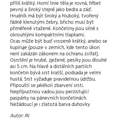
příliš krátký. Horní linie těla je rovná, hřbet
pevný a široký stejně jako bedra a záď.
Hrudník má být široký a hluboký, tvořený
řádně klenutými žebry, břicho musí být
přiměřeně vtažené. Končetiny jsou silné s
okrouhlými kompaktními tlapkami.
Ocas může být buď vrozeně krátký, anebo se
kupíruje (pouze v zemích, kde tento úkon
není zakázán zákonem na ochranu zvířat).
Osrstění je hrubé, zježené, pesíky jsou dlouhé
asi 5 cm. Na hlavě a distálních partiích
končetin bývá srst kratší, podsada je velmi
hustá. Srst vyžaduje pravidelnou údržbu.
Připouští se jakékoli zbarvení srsti.
Nepřípustnou vadou jsou perzistující
paspárky na pánevních končetinách.
Nežádoucí je i zlatistá barva duhovky
Autor: IN