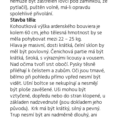
nemůže být zastřelen lovci pod záminkou, že
pytlačil), puštěn volně, má-li opravdu
spolehlivé přivolání.
Stavba těla:
Kohoutková výška ardenského bouviera je
kolem 60 cm, jeho tělesná hmotnost by se
měla pohybovat mezi 22 – 25 kg.
Hlava je masivní, dosti krátká, čelní sklon by
měl být povlovný. Čenichová partie má být
krátká, široká, s výraznými licousy a vousem.
Nad očima tvoří srst obočí. Pysky těsně
přiléhají k čelistem a zubům. Oči jsou tmavé,
bělmo při pohledu přímo vpřed nesmí být
vidět. Ušní boltce se nekupírují a nesmějí
být ploše zavěšené. Uši mohou být
vztyčené, dopředu nebo do stran klopené, u
základen nadzvednuté (jsou dokladem jeho
původu). Krk má být krátký, silný a pevný.
Trup nesmí být ani nadměrně dlouhý, ani