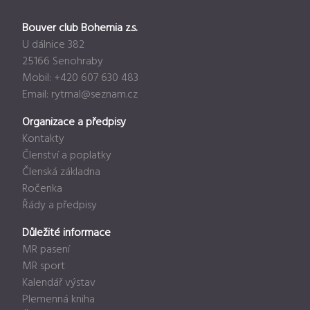
Bouver club Bohemia z.s.
U dálnice 382
25166 Senohraby
Mobil: +420 607 630 483
Email:
rytmal@seznam.cz
Organizace a předpisy
Kontakty
Členství a poplatky
Členská základna
Ročenka
Řády a předpisy
Důležité informace
MR pasení
MR sport
Kalendář výstav
Plemenná kniha