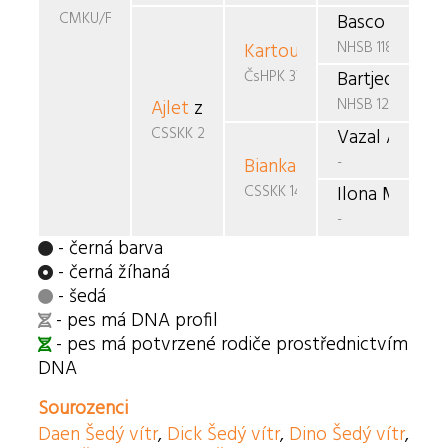
CMKU/FBO/618
Basco v. Elt
NHSB 1186817
Kartouch Bartjeda
v. Cay
ČsHPK 37/89/85/89
Bartjeda Eme
NHSB 1240956
Ajlet
z Flander
CSSKK 285/92
Vazal Angeliq
-
Bianka Ilona
v.d. Noorde
CSSKK 143/91/90
Ilona Mieke F
-
- černá barva
- černá žíhaná
- šedá
- pes má DNA profil
- pes má potvrzené rodiče prostřednictvím
DNA
Sourozenci
Daen Šedý vítr
,
Dick Šedý vítr
,
Dino Šedý vítr
,