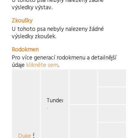
U tohoto psa nebyly nalezeny žádné
výsledky výstav.
Zkoušky
U tohoto psa nebyly nalezeny žádné
výsledky zkoušek.
Rodokmen
Pro více generací rodokmenu a detailnější
údaje
klikněte sem
.
Tunder v. Tfredevink
-
Duke
Šedý vítr