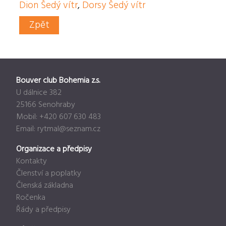
Dion Šedý vítr
,
Dorsy Šedý vítr
Zpět
Bouver club Bohemia z.s.
U dálnice 382
25166 Senohraby
Mobil: +420 607 630 483
Email:
rytmal@seznam.cz
Organizace a předpisy
Kontakty
Členství a poplatky
Členská základna
Ročenka
Řády a předpisy