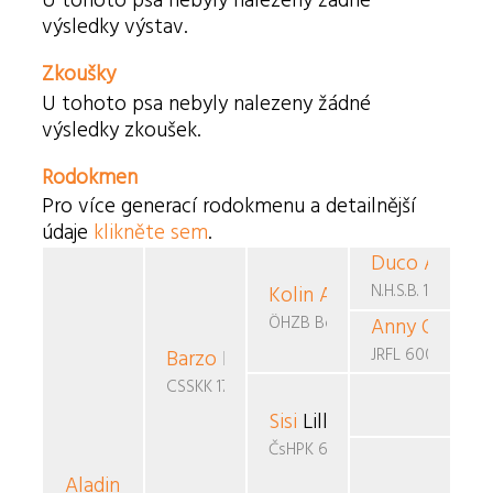
U tohoto psa nebyly nalezeny žádné
výsledky výstav.
Zkoušky
U tohoto psa nebyly nalezeny žádné
výsledky zkoušek.
Rodokmen
Pro více generací rodokmenu a detailnější
údaje
klikněte sem
.
Duco Anoes
v
N.H.S.B. 1404287
Kolin Anny
Dobart
ÖHZB Bdf 28
Anny Olga
v.d
JRFL 60000
Barzo
Prima
CSSKK 177/91/94
Sisi
Lillemarks
ČsHPK 6-88/87/90
Aladin
od Chlpíků