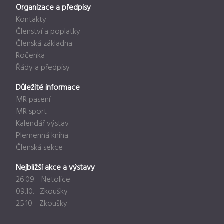
Organizace a předpisy
Kontakty
Členství a poplatky
Členská základna
Ročenka
Řády a předpisy
Důležité informace
MR pasení
MR sport
Kalendář výstav
Plemenná kniha
Členská sekce
Nejbližší akce a výstavy
26.09. Netolice
09.10. Zkoušky
25.10. Zkoušky