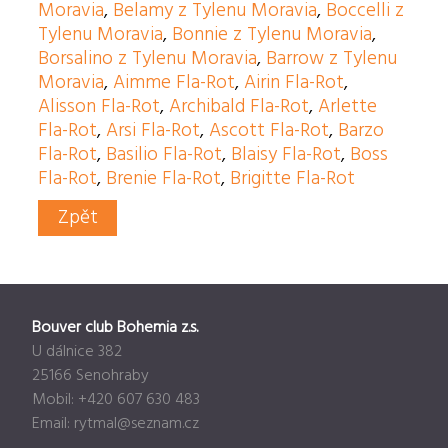
Moravia
,
Belamy z Tylenu Moravia
,
Boccelli z
Tylenu Moravia
,
Bonnie z Tylenu Moravia
,
Borsalino z Tylenu Moravia
,
Barrow z Tylenu
Moravia
,
Aimme Fla-Rot
,
Airin Fla-Rot
,
Alisson Fla-Rot
,
Archibald Fla-Rot
,
Arlette
Fla-Rot
,
Arsi Fla-Rot
,
Ascott Fla-Rot
,
Barzo
Fla-Rot
,
Basilio Fla-Rot
,
Blaisy Fla-Rot
,
Boss
Fla-Rot
,
Brenie Fla-Rot
,
Brigitte Fla-Rot
Zpět
Bouver club Bohemia z.s.
U dálnice 382
25166 Senohraby
Mobil: +420 607 630 483
Email:
rytmal@seznam.cz