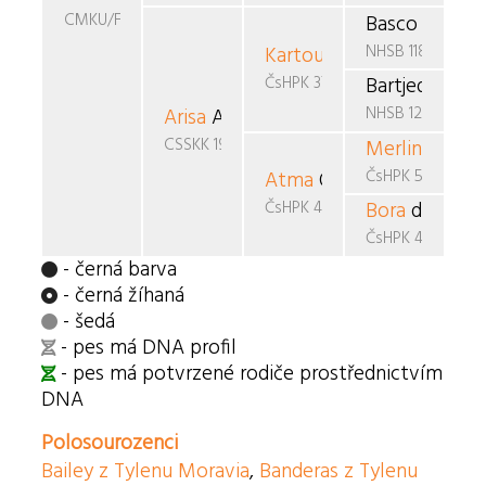
CMKU/FBO/507
Basco v. Elt
NHSB 1186817
Kartouch Bartjeda
v. Cay
ČsHPK 37/89/85/89
Bartjeda Eme
NHSB 1240956
Arisa
Achab
CSSKK 197/91
Merlin
v.d. T
ČsHPK 5-87/86/
Atma
Osam
ČsHPK 42/88
Bora
du Clos 
ČsHPK 4-87/86/
- černá barva
- černá žíhaná
- šedá
- pes má DNA profil
- pes má potvrzené rodiče prostřednictvím
DNA
Polosourozenci
Bailey z Tylenu Moravia
,
Banderas z Tylenu