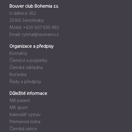
Bouver club Bohemia z.s.
U dálnice 382
25166 Senohraby
Mobil: +420 607 630 483
Email:
rytmal@seznam.cz
Organizace a předpisy
Kontakty
Členství a poplatky
Členská základna
Ročenka
Řády a předpisy
Důležité informace
MR pasení
MR sport
Kalendář výstav
Plemenná kniha
Členská sekce