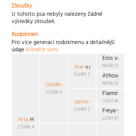
Zkoušky
U tohoto psa nebyly nalezeny žádné
výsledky zkoušek.
Rodokmen
Pro více generací rodokmenu a detailnější
údaje
klikněte sem
.
Eros van Boh
NHSB 1290690
Arie
v.d. Ramselaar
ČsHPK 20/88/88/89
Athosca v.d.
NHSB 1227295
Golden
Černý favorit
CSSKK 146/91/90
Flaming Star
LOSH 462670
Jamin
van de Boovenho
ČsHPK 2-86/85/88
Freya v.d. H
LOSH 473563
Arta
Horned
CSSKK 436/94