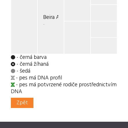
Beira Aghil Jokoto CS
-
- černá barva
- černá žíhaná
- šedá
- pes má DNA profil
- pes má potvrzené rodiče prostřednictvím
DNA
Zpět