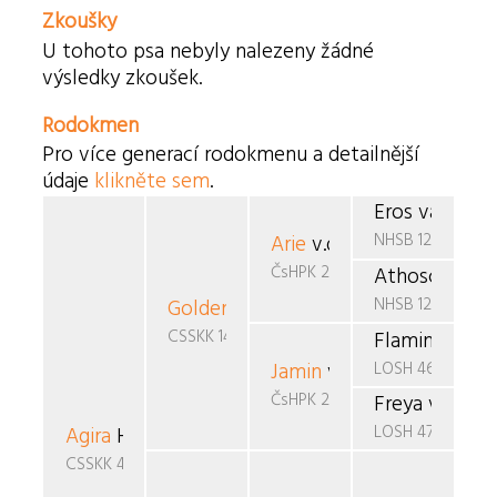
Zkoušky
U tohoto psa nebyly nalezeny žádné
výsledky zkoušek.
Rodokmen
Pro více generací rodokmenu a detailnější
údaje
klikněte sem
.
Eros van Boh
NHSB 1290690
Arie
v.d. Ramselaar
ČsHPK 20/88/88/89
Athosca v.d.
NHSB 1227295
Golden
Černý favorit
CSSKK 146/91/90
Flaming Star
LOSH 462670
Jamin
van de Boovenho
ČsHPK 2-86/85/88
Freya v.d. H
LOSH 473563
Agira
Horned
CSSKK 434/94