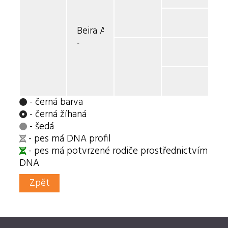
Beira Aghil Jokoto CS
-
- černá barva
- černá žíhaná
- šedá
- pes má DNA profil
- pes má potvrzené rodiče prostřednictvím
DNA
Zpět