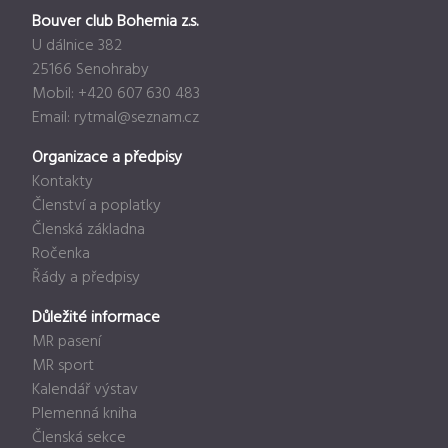
Bouver club Bohemia z.s.
U dálnice 382
25166 Senohraby
Mobil: +420 607 630 483
Email:
rytmal@seznam.cz
Organizace a předpisy
Kontakty
Členství a poplatky
Členská základna
Ročenka
Řády a předpisy
Důležité informace
MR pasení
MR sport
Kalendář výstav
Plemenná kniha
Členská sekce