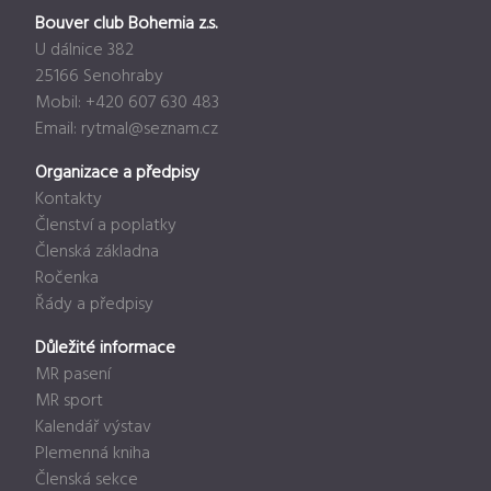
Bouver club Bohemia z.s.
U dálnice 382
25166 Senohraby
Mobil: +420 607 630 483
Email:
rytmal@seznam.cz
Organizace a předpisy
Kontakty
Členství a poplatky
Členská základna
Ročenka
Řády a předpisy
Důležité informace
MR pasení
MR sport
Kalendář výstav
Plemenná kniha
Členská sekce