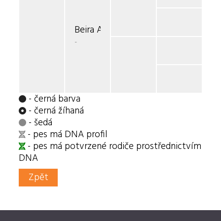
Beira Aghil Jokoto CS
-
- černá barva
- černá žíhaná
- šedá
- pes má DNA profil
- pes má potvrzené rodiče prostřednictvím
DNA
Zpět