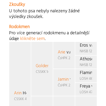
Zkoušky
U tohoto psa nebyly nalezeny žádné
výsledky zkoušek.
Rodokmen
Pro více generací rodokmenu a detailnější
údaje
klikněte sem
.
Eros van Boh
NHSB 1290690
Arie
v.d. Ramselaar
ČsHPK 20/88/88/89
Athosca v.d.
NHSB 1227295
Golden
Černý favorit
CSSKK 146/91/90
Flaming Star
LOSH 462670
Jamin
van de Boovenho
ČsHPK 2-86/85/88
Freya v.d. H
LOSH 473563
Arin
Horned
CSSKK 432/94