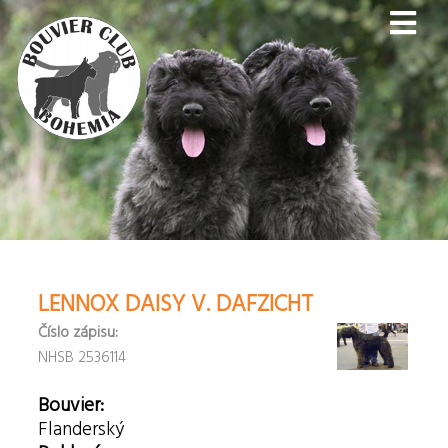
LENNOX DAISY V. DAFZICHT
Číslo zápisu:
NHSB 2536114
Bouvier:
Flanderský