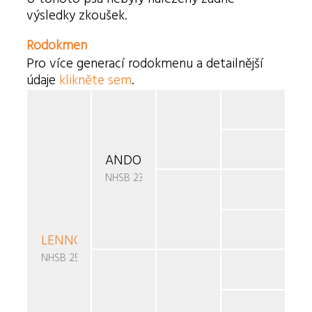
výsledky zkoušek.
Rodokmen
Pro více generací rodokmenu a detailnější
údaje
klikněte sem
.
ANDOR-YOLLINE V. ROVIKA
NHSB 2359041
LENNOX DAISY
V. DAFZICHT
NHSB 2536114