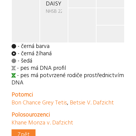
DAISY JERRY V. DAFZICHT
NHSB 2284218
- černá barva
- černá žíhaná
- šedá
- pes má DNA profil
- pes má potvrzené rodiče prostřednictvím
DNA
Potomci
Bon Chance Grey Tetis
,
Betsie V. Dafzicht
Polosourozenci
Khane Monza v. Dafzicht
Zpět