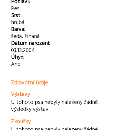
Pohlaví:
Pes
Srst:
hrubá
Barva:
šedá, žíhaná
Datum narození:
03.12.2004
Úhyn:
Ano
Zdravotní údaje
Výstavy
U tohoto psa nebyly nalezeny žádné
výsledky výstav.
Zkoušky
U tohoto psa nebyly nalezeny žádné