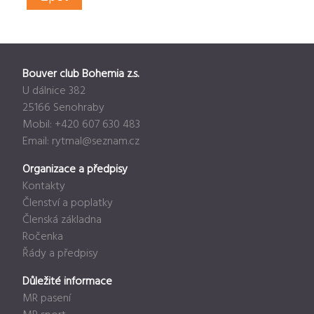
Bouver club Bohemia z.s.
U dálnice 382
25166 Senohraby
Mobil: +420 607 630 483
Email:
rytmal@seznam.cz
Organizace a předpisy
Kontakty
Členství a poplatky
Členská základna
Ročenka
Řády a předpisy
Důležité informace
MR pasení