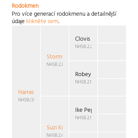
Rodokmen
Pro více generací rodokmenu a detailnější
údaje
klikněte sem
.
Clovis Kirby v.d. Duca Val
NHSB.2.236.642
Storm Robey
v.d. Duca Vallei
NHSB.2.363.359
Robey Pepper v.d. Duca V
NHSB.2.197.960
Harras Suzy
v.d. Duca Vallei
NHSB/2657730
Ike Pepper v.d. Duca Vall
NHSB.2.197.958
Suzi Kiwi
v.d. Duca Vallei
NHSB.2.479.210