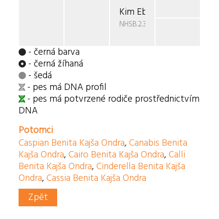
Kim Ebony v.d. Duca Vall
NHSB.2.373.776
- černá barva
- černá žíhaná
- šedá
- pes má DNA profil
- pes má potvrzené rodiče prostřednictvím
DNA
Potomci
Caspian Benita Kajša Ondra
,
Canabis Benita
Kajša Ondra
,
Cairo Benita Kajša Ondra
,
Calli
Benita Kajša Ondra
,
Cinderella Benita Kajša
Ondra
,
Cassia Benita Kajša Ondra
Zpět