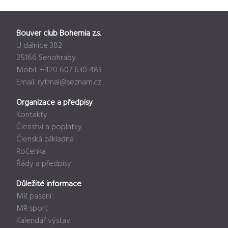
Bouver club Bohemia z.s.
U dálnice 382
25166 Senohraby
Mobil: +420 607 630 483
Email:
rytmal@seznam.cz
Organizace a předpisy
Kontakty
Členství a poplatky
Členská základna
Ročenka
Řády a předpisy
Důležité informace
MR pasení
MR sport
Kalendář výstav