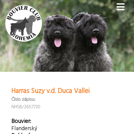
Harras Suzy v.d. Duca Vallei
Číslo zápisu:
NHSB/2657730
Bouvier:
Flanderský