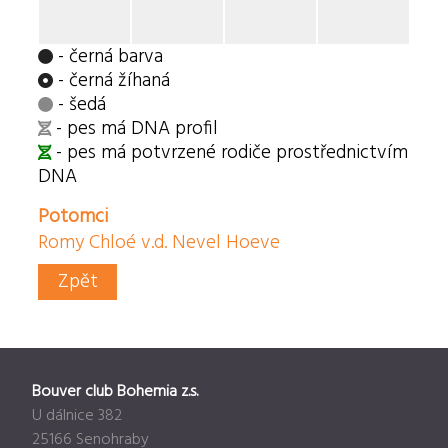
- černá barva
- černá žíhaná
- šedá
- pes má DNA profil
- pes má potvrzené rodiče prostřednictvím
DNA
Potomci
Romy Chloé v.d. Nevel Hoeve
Zpět
Bouver club Bohemia z.s.
U dálnice 382
25166 Senohraby