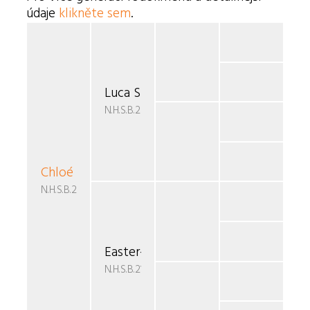
údaje
klikněte sem
.
Luca Shyreen v.d. Nevel Hoeve
N.H.S.B.2259324
Chloé Easter
v.d. Nevel Hoeve
N.H.S.B.2486768
Easter-Xaroch v.d.Lage Banken
N.H.S.B.2112707