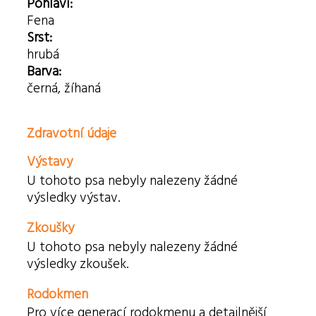
Pohlaví:
Fena
Srst:
hrubá
Barva:
černá, žíhaná
Zdravotní údaje
Výstavy
U tohoto psa nebyly nalezeny žádné
výsledky výstav.
Zkoušky
U tohoto psa nebyly nalezeny žádné
výsledky zkoušek.
Rodokmen
Pro více generací rodokmenu a detailnější