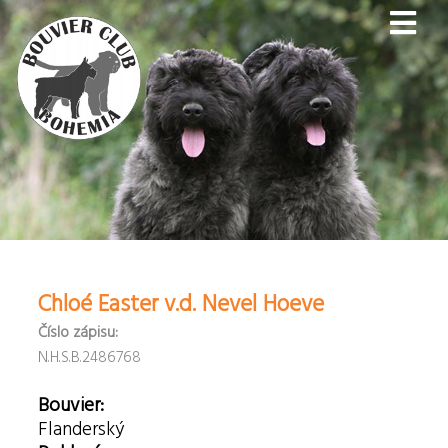
Chloé Easter v.d. Nevel Hoeve
Číslo zápisu:
N.H.S.B.2486768
Bouvier:
Flanderský