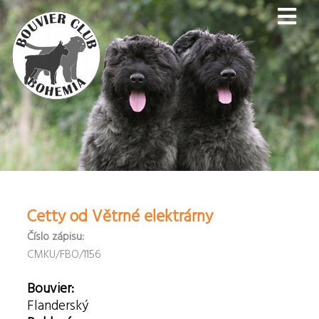
Cetty od Větrné elektrárny
Číslo zápisu:
CMKU/FBO/1156
Bouvier:
Flanderský