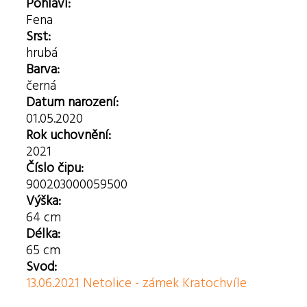
Pohlaví:
Fena
Srst:
hrubá
Barva:
černá
Datum narození:
01.05.2020
Rok uchovnění:
2021
Číslo čipu:
900203000059500
Výška:
64 cm
Délka:
65 cm
Svod:
13.06.2021 Netolice - zámek Kratochvíle