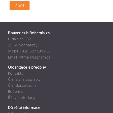
Zpět
Bouver club Bohemia z.s.
U dálnice 382
25166 Senohraby
Mobil: +420 607 630 483
Email:
rytmal@seznam.cz
Organizace a předpisy
Kontakty
Členství a poplatky
Členská základna
Ročenka
Řády a předpisy
Důležité informace