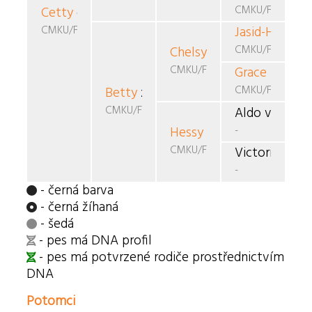
CMKU/FBO/696
Cetty
od Větrné elektrárny
CMKU/FBO/1156
Jasid-Hos
od 
CMKU/FBO/901
Chelsy Grace
Egas
CMKU/FBO/987
Grace Ensy
Eg
CMKU/FBO/777
Betty
z Podsrpu
CMKU/FBO/1033
Aldo von Gew
-
Hessy
du Fond Mignardis
CMKU/FBO/954
Victorie de la
-
- černá barva
- černá žíhaná
- šedá
- pes má DNA profil
- pes má potvrzené rodiče prostřednictvím
DNA
Potomci