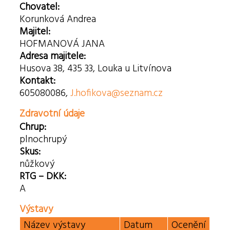
Chovatel:
Korunková Andrea
Majitel:
HOFMANOVÁ JANA
Adresa majitele:
Husova 38, 435 33, Louka u Litvínova
Kontakt:
605080086,
J.hofikova@seznam.cz
Zdravotní údaje
Chrup:
plnochrupý
Skus:
nůžkový
RTG – DKK:
A
Výstavy
Název výstavy
Datum
Ocenění