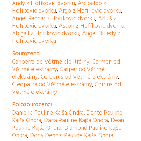
Andy z Hofíkovic dvorku
,
Arcibaldo z
Hofíkovic dvorku
,
Argo z Hofíkovic dvorku
,
Angel Ragnar z Hofíkovic dvorku
,
Artuš z
Hofíkovic dvorku
,
Aston z Hofíkovic dvorku
,
Abigail z Hofíkovic dvorku
,
Angel Bluedy z
Hofíkovic dvorku
Sourozenci
Canberra od Větrné elektrárny
,
Carmen od
Větrné elektrárny
,
Casper od Větrné
elektrárny
,
Cerberus od Větrné elektrárny
,
Cleopatra od Větrné elektrárny
,
Corrina od
Větrné elektrárny
Polosourozenci
Danielle Pauline Kajša Ondra
,
Dante Pauline
Kajša Ondra
,
Daria Pauline Kajša Ondra
,
Dean
Pauline Kajša Ondra
,
Diamond Pauline Kajša
Ondra
,
Dony Dendis Pauline Kajša Ondra