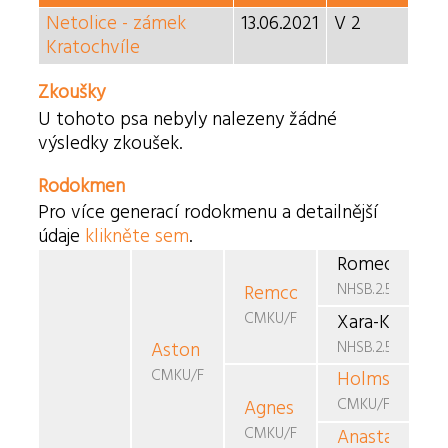
Netolice - zámek
13.06.2021
V 2
Kratochvíle
Zkoušky
U tohoto psa nebyly nalezeny žádné
výsledky zkoušek.
Rodokmen
Pro více generací rodokmenu a detailnější
údaje
klikněte sem
.
Romeo Cobie 
NHSB.2.543.176
Remco - Xara
v.h. Witte
CMKU/FBO/940-08
Xara-Kieran v
NHSB.2.562.566
Aston
z Andělského dvorku
CMKU/FBO/1014
Holms-Fal
od 
CMKU/FBO/738
Agnes
od Větrné elektrá
CMKU/FBO/852
Anastasia
Dai