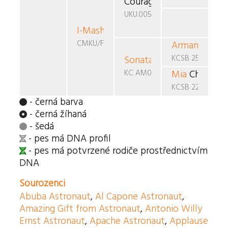
Courage Grey Tetis
UKU.0050230
I-Masha The Best
Grey Tetis
CMKU/FBO/1038
Armand
Ambe
KCSB 2535CS
Sonata
Chepam
KC AM01498004
Mia
Chepam
KCSB 2283CS
- černá barva
- černá žíhaná
- šedá
- pes má DNA profil
- pes má potvrzené rodiče prostřednictvím
DNA
Sourozenci
Abuba Astronaut
,
Al Capone Astronaut
,
Amazing Gift from Astronaut
,
Antonio Willy
Ernst Astronaut
,
Apache Astronaut
,
Applause