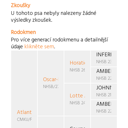
Zkoušky
U tohoto psa nebyly nalezeny žádné
výsledky zkoušek.
Rodokmen
Pro více generací rodokmenu a detailnější
údaje
klikněte sem
.
INFERNO-GI
NHSB 2336818
Horatio Caine
V.D. DAM
NHSB 2634344
AMBER-VANI
NHSB 2227407
Oscar-Lotte
v.d. Dambaern Hoeve
NHSB/2784678
JOHNNY-CAY
NHSB 2192365
Lotte Amber
v.d. Damba
NHSB 2493856
AMBER-VANIT
NHSB 2227407
Atlanta
Astronaut
CMKU/FBO/1092