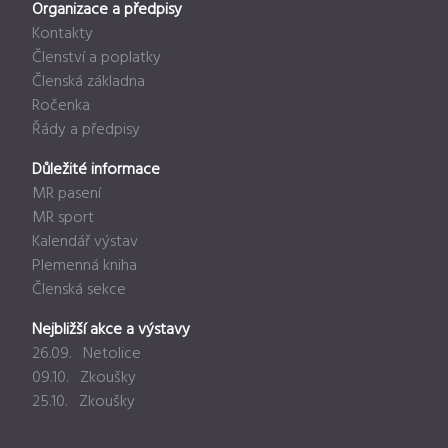
Organizace a předpisy
Kontakty
Členství a poplatky
Členská základna
Ročenka
Řády a předpisy
Důležité informace
MR pasení
MR sport
Kalendář výstav
Plemenná kniha
Členská sekce
Nejbližší akce a výstavy
26.09. Netolice
09.10. Zkoušky
25.10. Zkoušky