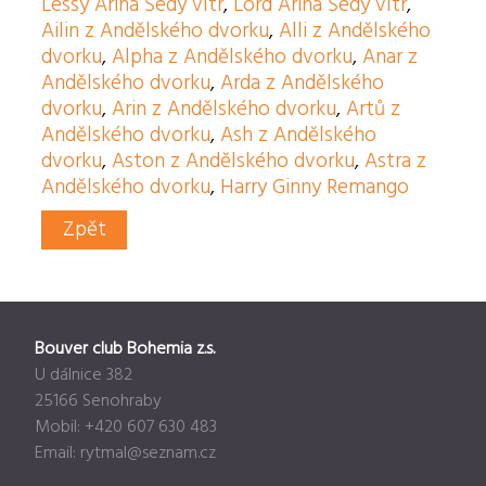
Lessy Arina Šedý vítr
,
Lord Arina Šedý vítr
,
Ailin z Andělského dvorku
,
Alli z Andělského
dvorku
,
Alpha z Andělského dvorku
,
Anar z
Andělského dvorku
,
Arda z Andělského
dvorku
,
Arin z Andělského dvorku
,
Artů z
Andělského dvorku
,
Ash z Andělského
dvorku
,
Aston z Andělského dvorku
,
Astra z
Andělského dvorku
,
Harry Ginny Remango
Zpět
Bouver club Bohemia z.s.
U dálnice 382
25166 Senohraby
Mobil: +420 607 630 483
Email:
rytmal@seznam.cz