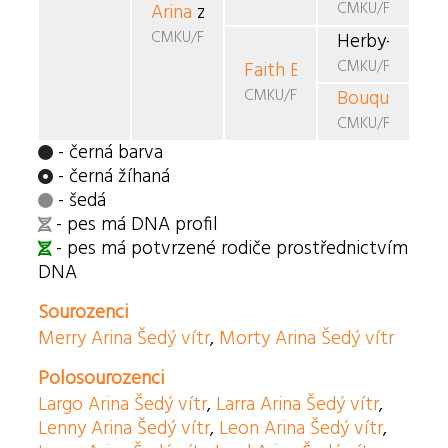
CMKU/FBO/611
Arina
z Horských plání
CMKU/FBO/885
Herby-Uskelly
CMKU/FBO/526-
Faith Bouquet
Audreyna
CMKU/FBO/771
Bouquet Tun
CMKU/FBO/601
- černá barva
- černá žíhaná
- šedá
- pes má DNA profil
- pes má potvrzené rodiče prostřednictvím
DNA
Sourozenci
Merry Arina Šedý vítr
,
Morty Arina Šedý vítr
Polosourozenci
Largo Arina Šedý vítr
,
Larra Arina Šedý vítr
,
Lenny Arina Šedý vítr
,
Leon Arina Šedý vítr
,