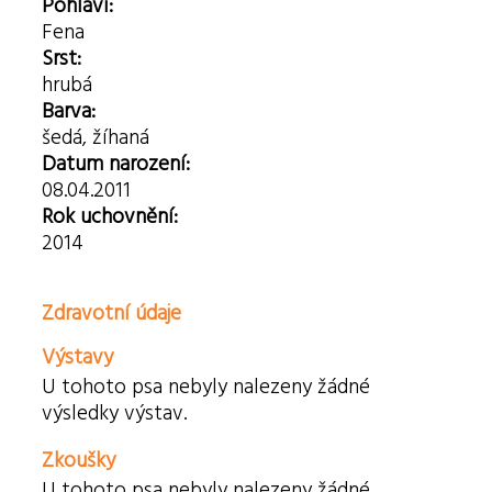
Pohlaví:
Fena
Srst:
hrubá
Barva:
šedá, žíhaná
Datum narození:
08.04.2011
Rok uchovnění:
2014
Zdravotní údaje
Výstavy
U tohoto psa nebyly nalezeny žádné
výsledky výstav.
Zkoušky
U tohoto psa nebyly nalezeny žádné