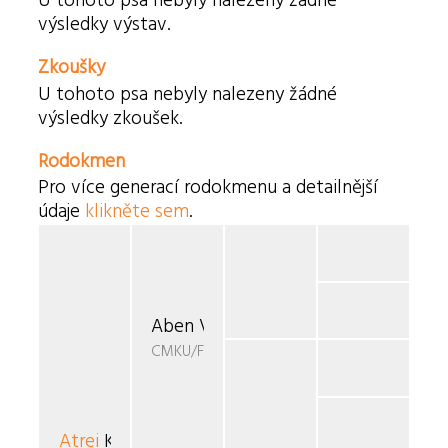
U tohoto psa nebyly nalezeny žádné
výsledky výstav.
Zkoušky
U tohoto psa nebyly nalezeny žádné
výsledky zkoušek.
Rodokmen
Pro více generací rodokmenu a detailnější
údaje
klikněte sem
.
Aben Veerlianus
CMKU/FBO/816-05
Atrei
Kajša Ondra