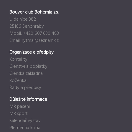
Bouver club Bohemia z.s.
U dálnice 382
25166 Senohraby
Mobil: +420 607 630 483
Email:
rytmal@seznam.cz
Organizace a předpisy
Kontakty
Členství a poplatky
Členská základna
Ročenka
Řády a předpisy
Důležité informace
MR pasení
MR sport
Kalendář výstav
Plemenná kniha