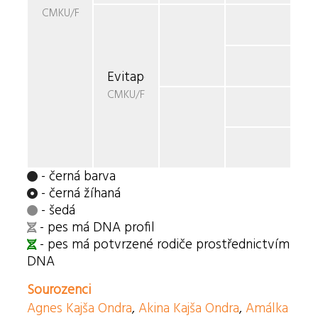
CMKU/FBO/956
Evitaperon -
CMKU/FBO/856-05
- černá barva
- černá žíhaná
- šedá
- pes má DNA profil
- pes má potvrzené rodiče prostřednictvím
DNA
Sourozenci
Agnes Kajša Ondra
,
Akina Kajša Ondra
,
Amálka