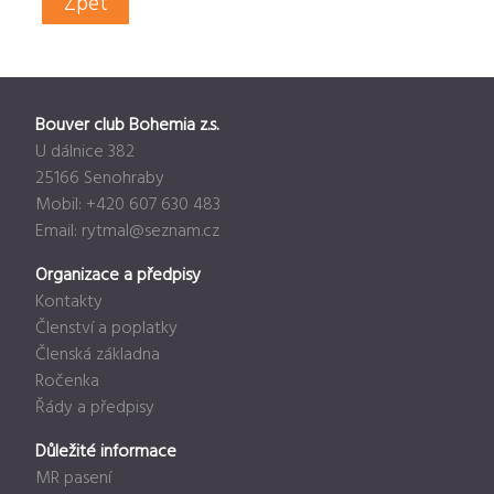
Zpět
Bouver club Bohemia z.s.
U dálnice 382
25166 Senohraby
Mobil: +420 607 630 483
Email:
rytmal@seznam.cz
Organizace a předpisy
Kontakty
Členství a poplatky
Členská základna
Ročenka
Řády a předpisy
Důležité informace
MR pasení