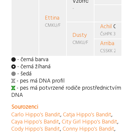
Vzorro Peggy v. Caya's 
-
Ettina Dusty
Egas
CMKU/FBO/593
Achil
Osam
ČsHPK 38/89/91
Dusty
Egas
CMKU/FBO/504
Arriba
z Fland
CSSKK 288/92
- černá barva
- černá žíhaná
- šedá
- pes má DNA profil
- pes má potvrzené rodiče prostřednictvím
DNA
Sourozenci
Carlo Hippo's Bandit
,
Catja Hippo's Bandit
,
Caya Hippo's Bandit
,
City Girl Hippo's Bandit
,
Cody Hippo's Bandit
,
Conny Hippo's Bandit
,