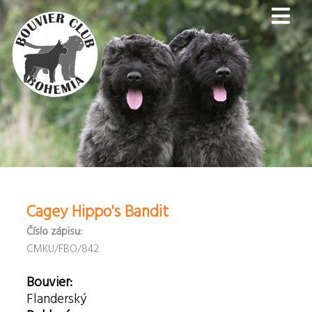
Cagey Hippo's Bandit
Číslo zápisu:
CMKU/FBO/842
Bouvier:
Flanderský