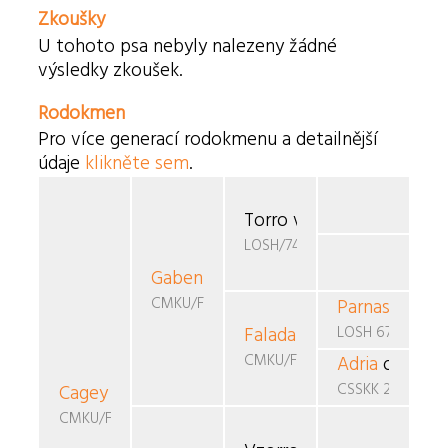
Zkoušky
U tohoto psa nebyly nalezeny žádné
výsledky zkoušek.
Rodokmen
Pro více generací rodokmenu a detailnější
údaje
klikněte sem
.
Torro van't Megadam
LOSH/746293
Gaben-Fal
od Rytíře Malovce
CMKU/FBO/691
Parnas
van de
LOSH 672499
Falada
od Rytíře Malovc
CMKU/FBO/611
Adria
od Rytí
CSSKK 222/92/9
Cagey
Hippo's Bandit
CMKU/FBO/842