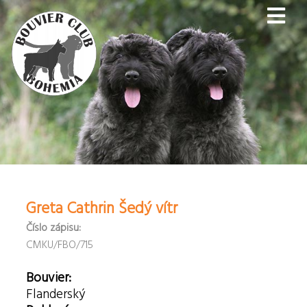
Greta Cathrin Šedý vítr
Číslo zápisu:
CMKU/FBO/715
Bouvier:
Flanderský