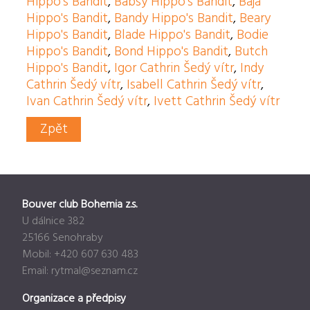
Hippo's Bandit
,
Babsy Hippo's Bandit
,
Baja
Hippo's Bandit
,
Bandy Hippo's Bandit
,
Beary
Hippo's Bandit
,
Blade Hippo's Bandit
,
Bodie
Hippo's Bandit
,
Bond Hippo's Bandit
,
Butch
Hippo's Bandit
,
Igor Cathrin Šedý vítr
,
Indy
Cathrin Šedý vítr
,
Isabell Cathrin Šedý vítr
,
Ivan Cathrin Šedý vítr
,
Ivett Cathrin Šedý vítr
Zpět
Bouver club Bohemia z.s.
U dálnice 382
25166 Senohraby
Mobil: +420 607 630 483
Email:
rytmal@seznam.cz
Organizace a předpisy