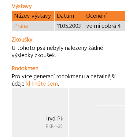
Výstavy
Název výstavy
Datum
Ocenění
Praha
11.05.2003
velmi dobrá 4
Zkoušky
U tohoto psa nebyly nalezeny žádné
výsledky zkoušek.
Rodokmen
Pro více generací rodokmenu a detailnější
údaje
klikněte sem
.
Iryd-Pigwa Fi-Fa
PKR/I-28853