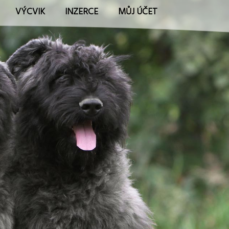
VÝCVIK
INZERCE
MŮJ ÚČET