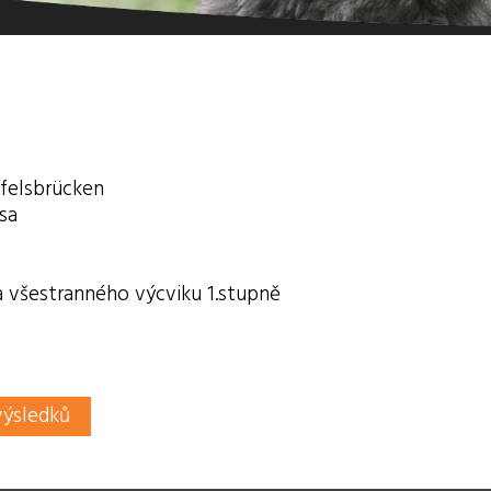
ufelsbrücken
sa
a všestranného výcviku 1.stupně
výsledků