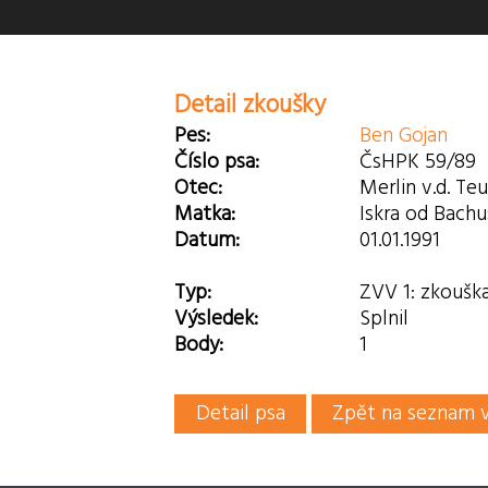
Detail zkoušky
Pes:
Ben Gojan
Číslo psa:
ČsHPK 59/89
Otec:
Merlin v.d. Te
Matka:
Iskra od Bachu
Datum:
01.01.1991
Typ:
ZVV 1: zkoušk
Výsledek:
Splnil
Body:
1
Detail psa
Zpět na seznam 