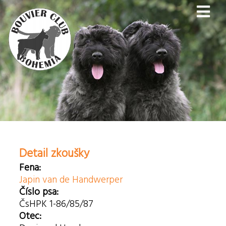
Detail zkoušky
Fena:
Japin van de Handwerper
Číslo psa:
ČsHPK 1-86/85/87
Otec: