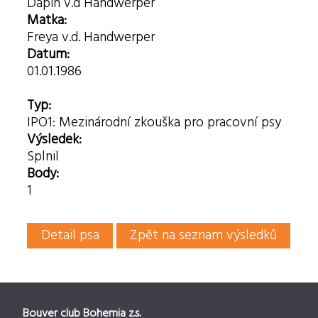
Dapin v.d Handwerper
Matka:
Freya v.d. Handwerper
Datum:
01.01.1986
Typ:
IPO1: Mezinárodní zkouška pro pracovní psy
Výsledek:
Splnil
Body:
1
Detail psa
Zpět na seznam výsledků
Bouver club Bohemia z.s.