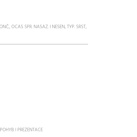
NČ., OCAS SPR. NASAZ. I NESEN, TYP. SRST,
ST POHYB I PREZENTACE