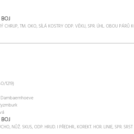
, BOJ
LNÝ CHRUP, TM. OKO, SÍLÁ KOSTRY ODP. VĚKU, SPR. ÚHL. OBOU PÁRŮ KO
O/1219)
de Dambaernhoeve
 Ryzmburk
vá
, BOJ
UCHO, NŮŽ. SKUS, ODP. HRUD. I PŘEDHR., KOREKT. HOR. LINIE, SPR. SR