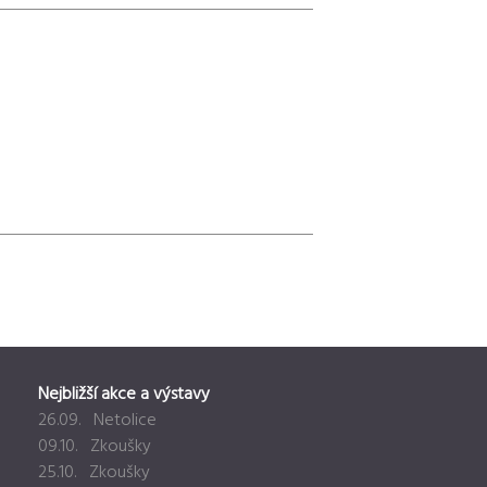
Nejbližší akce a výstavy
26.09. Netolice
09.10. Zkoušky
25.10. Zkoušky