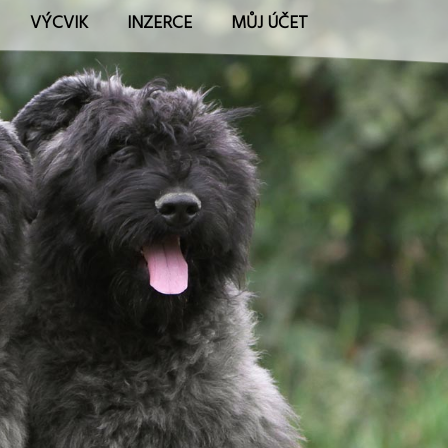
VÝCVIK
INZERCE
MŮJ ÚČET