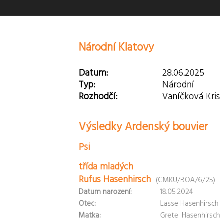
Národní Klatovy
Datum:
28.06.2025
Typ:
Národní
Rozhodčí:
Vaníčková Kris
Výsledky Ardenský bouvier
Psi
třída mladých
Rufus Hasenhirsch
(CMKU/BOA/6/25)
Datum narození:
18.05.2024
Otec:
Lasse Hasenhirsch
Matka:
Gretel Hasenhirsch