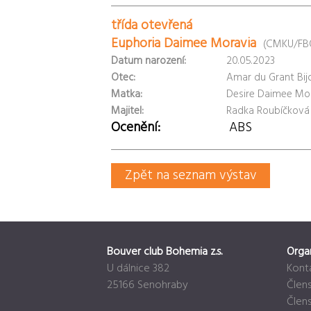
třída otevřená
Euphoria Daimee Moravia
(CMKU/FBO
Datum narození:
20.05.2023
Otec:
Amar du Grant Bij
Matka:
Desire Daimee Mo
Majitel:
Radka Roubíčková
Ocenění:
ABS
Zpět na seznam výstav
Bouver club Bohemia z.s.
Orga
U dálnice 382
Kont
25166 Senohraby
Člens
Člen