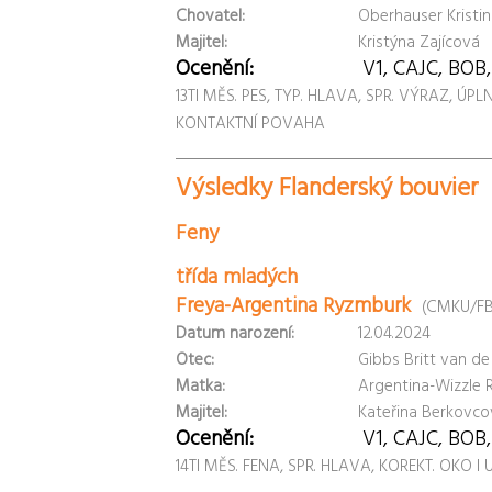
Chovatel:
Oberhauser Kristin
Majitel:
Kristýna Zajícová
Ocenění:
V1, CAJC, BOB
13TI MĚS. PES, TYP. HLAVA, SPR. VÝRAZ, ÚP
KONTAKTNÍ POVAHA
Výsledky Flanderský bouvier
Feny
třída mladých
Freya-Argentina Ryzmburk
(CMKU/FB
Datum narození:
12.04.2024
Otec:
Gibbs Britt van 
Matka:
Argentina-Wizzle
Majitel:
Kateřina Berkovco
Ocenění:
V1, CAJC, BOB
14TI MĚS. FENA, SPR. HLAVA, KOREKT. OKO I 