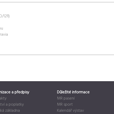
/1211)
ou
ravia
nizace a předpisy
Důležité informace
akty
MR pasení
tví a poplatky
MR sport
ská základna
Kalendář výstav