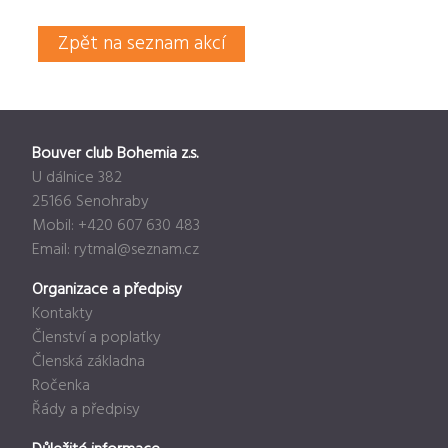
Zpět na seznam akcí
Bouver club Bohemia z.s.
U dálnice 382
25166 Senohraby
Mobil: +420 607 630 483
Email:
rytmal@seznam.cz
Organizace a předpisy
Kontakty
Členství a poplatky
Členská základna
Ročenka
Řády a předpisy