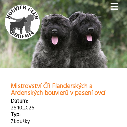
Mistrovství ČR Flanderských a
Ardenských bouvierů v pasení ovcí
Datum:
25.10.2026
Typ:
Zkoušky