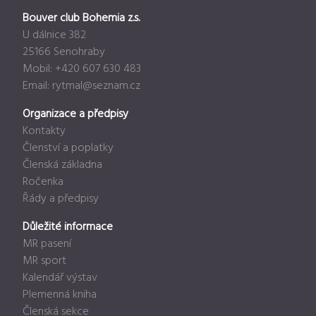
Bouver club Bohemia z.s.
U dálnice 382
25166 Senohraby
Mobil: +420 607 630 483
Email:
rytmal@seznam.cz
Organizace a předpisy
Kontakty
Členství a poplatky
Členská základna
Ročenka
Řády a předpisy
Důležité informace
MR pasení
MR sport
Kalendář výstav
Plemenná kniha
Členská sekce