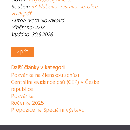
Odkaz:
https://dogoffice.cz
Soubor:
53-klubova-vystava-netolice-
2026.pdf
Autor: Iveta Nováková
Přečteno: 271x
Vydáno: 30.6.2026
Zpět
Další články v kategorii
Pozvánka na členskou schůzi
Centrální evidence psů (CEP) v České
republice
Pozvánka
Ročenka 2025
Propozice na Speciální výstavu